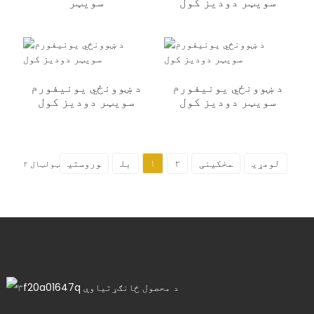
سویټر دودیز کول
سویټر
د ښوونځي یونیفورم
د ښوونځي یونیفورم
سویټر دودیز کول
سویټر دودیز کول
لومړی
مخکینی
۲
۱
بل
وروستی
ټولټال ۲