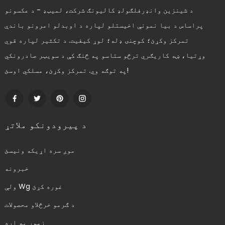
د شینزین وانډرفلګولډ کالیونګ شرکت، لمیټډ - د عکسونو
پراساس د بیا نمونې اخیستلو لپاره د اوبدلو امرونو باندې
تمرکز وکړئ؛ کوچنۍ ډله؛ لوړ کیفیت. د تکثیر لپاره قوي
وړتیا، ښه کاریګري ترڅو ستاسو په څنګ کې د سویټر صادرونکي
په توګه وي. تمرکز وکړئ، مسلکي اوسئ!
د پیرودونکو ملاتړ
موږ سره اړیکه ونیسئ
خبرونه
ولې Wg غوره کړئ
د ګرمو خرڅلاو محصولات
زموږ په اړه