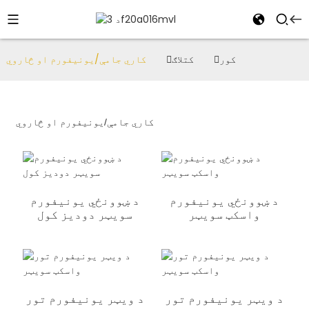
کور
کتلاګ
کاري جامې/یونیفورم او څاروي
کاري جامې/یونیفورم او څاروي
د ښوونځي یونیفورم
د ښوونځي یونیفورم
واسکټ سویټر
سویټر دودیز کول
د ویټر یونیفورم تور
د ویټر یونیفورم تور