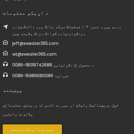
د اړیکو معلومات
دریم پوړ، نمبر ۱۰۴ فوشینګ سړک، یانګ وو، دالنګ ښار،
دونګوان ښار، ګوانګ دونګ ولایت، چین
jeff@sweater365.com
wt@sweater365.com
0086-18018742688 د محصول ځانګړتیاوې
0086-15986680086 خبرتیا
پوښتنه
خپل برېښنالیک ولیکئ او موږ به تاسو ته وروستي معلوماتي
پلانونه واستوو.
موږ سره اړیکه ونیسئ