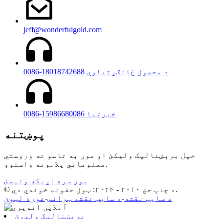
jeff@wonderfulgold.com
0086-18018742688 د محصول ځانګړتیاوې
0086-15986680086 خبرتیا
پوښتنه
خپل برېښنالیک ولیکئ او موږ به تاسو ته وروستي
معلوماتي پلانونه واستوو.
موږ سره اړیکه ونیسئ
© د چاپ حق ۲۰۱۰ - ۲۰۲۴: ټول حقونه خوندي دي.
د سایټ نقشه
-
د سایټ نقشه ټرانس
-
غوره لټون
برېښنالیک ولېږئ