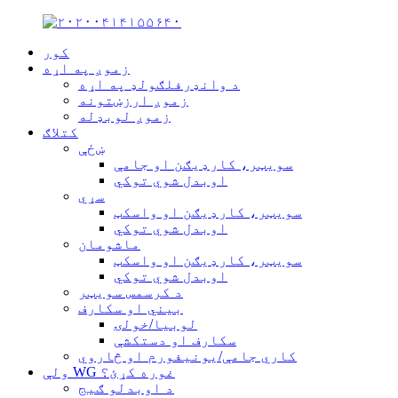
کور
زموږ په اړه
د وانډرفلګولډ په اړه
زموږ ارزښتونه
زموږ لوبډله
کتلاګ
ښځې
سویټر، کارډیګن او جامې
اوبدل شوي توکي
سړي
سویټر، کارډیګن او واسکټ
اوبدل شوي توکي
ماشومان
سویټر، کارډیګن او واسکټ
اوبدل شوي توکي
د کرسمس سویټر
بیني او سکارف
لوبیا/خولۍ
سکارف او دستکشې
کاري جامې/یونیفورم او څاروي
ولې WG غوره کړئ؟
د اوبدلو ګیج