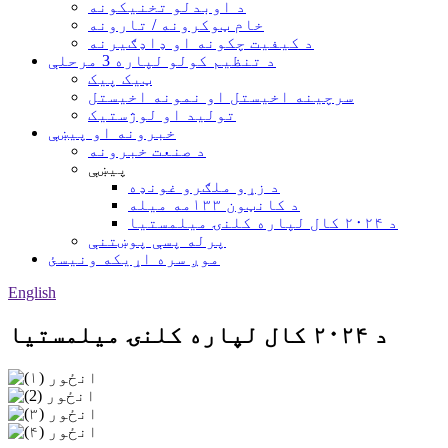
د اوبدلو تخنیکونه
خام ټوکرونه / تارونه
د کیفیت چکونه او ډاډګیرنه
د تنظیم کولو لپاره 3 مرحلې
ټیک پیک
سرچینه اخیستل او نمونه اخیستل
تولید او لوژستیک
خبرونه او پیښې
د صنعت خبرونه
پیښې
د زړو ملګرو غونډه
د کانټون ۱۳۳مه میله
د ۲۰۲۴ کال لپاره کلنۍ میلمستیا
پرله پسې پوښتنې
موږ سره اړیکه ونیسئ
English
د ۲۰۲۴ کال لپاره کلنۍ میلمستیا