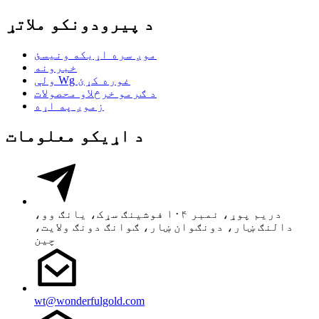
د پیرودونکو ملاتړ
موږ سره اړیکه ونیسئ
خبرونه
ولې Wg غوره کړئ
د ګرمو خرڅلاو محصولات
زموږ په اړه
د اړیکو معلومات
دریم پوړ، نمبر ۱۰۴ فوشینګ سړک، یانګ وو،
دالنګ ښار، دونګوان ښار، ګوانګ دونګ ولایت،
چین
wt@wonderfulgold.com