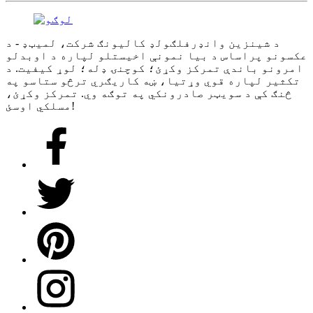
د شینزین وانډرفلګولډ کالیونګ شرکت، لمیټډ - د
عکسونو پراساس د بیا نمونې اخیستلو لپاره د اوبدلو
امرونو باندې تمرکز وکړئ؛ کوچنۍ ډله؛ لوړ کیفیت. د
تکثیر لپاره قوي وړتیا، ښه کاریګري ترڅو ستاسو په
څنګ کې د سویټر صادرونکي په توګه وي. تمرکز وکړئ،
مسلکي اوسئ!