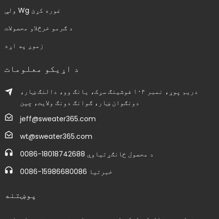
ولې Wg غوره کړئ
د ګرمو خرڅلاو محصولات
زموږ په اړه
د اړیکو معلومات
دریم پوړ، نمبر ۱۰۴ فوشینګ سړک، یانګ وو، دالنګ ښار،
دونګوان ښار، ګوانګ دونګ ولایت، چین
jeff@sweater365.com
wt@sweater365.com
0086-18018742688 د محصول ځانګړتیاوې
0086-15986680086 خبرتیا
پوښتنه