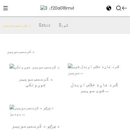
کور
کتلاګ
د کرسمس سویټر
د کرسمس سویټر
د کرسمس سویټر
جوړونکی
ګرد غاړه خلاص اوبدل
شوی سویټر ...
د ښځو د کرسمس سویټر