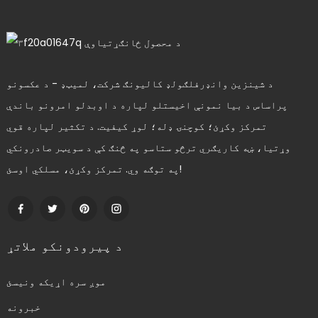
د شینزین وانډرفلګولډ کالیونګ شرکت، لمیټډ - د عکسونو
پراساس د بیا نمونې اخیستلو لپاره د اوبدلو امرونو باندې
تمرکز وکړئ؛ کوچنۍ ډله؛ لوړ کیفیت. د تکثیر لپاره قوي
وړتیا، ښه کاریګري ترڅو ستاسو په څنګ کې د سویټر صادرونکي
په توګه وي. تمرکز وکړئ، مسلکي اوسئ!
د پیرودونکو ملاتړ
موږ سره اړیکه ونیسئ
خبرونه