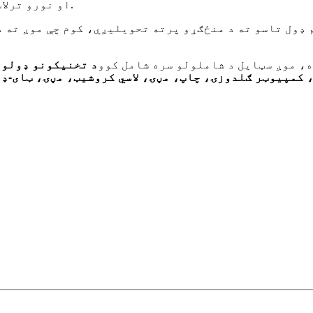
پایښت سندونو لکه BSCI، RBCS، GRS، BCI، او نورو ترلاسه کولو سره.
 ډول تاسو ته د منځګړو پرته تحویلیږي، کوم چې موږ ته د
، موږ سټایل د شاملولو سره شامل کوو
د تخنیکونو ډولون
، کمپیوټر ګلدوزۍ، چاپ، مڼۍ، لاسي کروشیټ، مڼۍ
، ټای-ډ