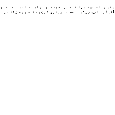
ونو پراساس د بیا نمونې اخیستلو لپاره د اوبدلو امرون
لپاره قوي وړتیا، ښه کاریګري ترڅو ستاسو په څنګ کې د سویټر صادرونکي په توګه وي. تمرکز وکړئ، مسلکي اوسئ!