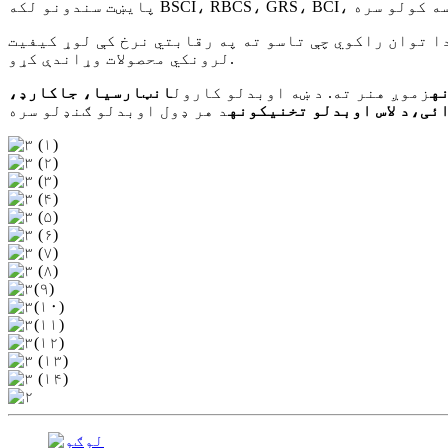
ا توان راکوي چې تاسو ته په رقابتي نرخ کې لوړ کیفیت
لرونکي محصولات وړاندې کړو.
ه
زموږ هنر ته. د ښه اوبدلو کارول
انټارسیا، جاکارډ،
ائی،
د لاس اوبدلو تخنیکونه