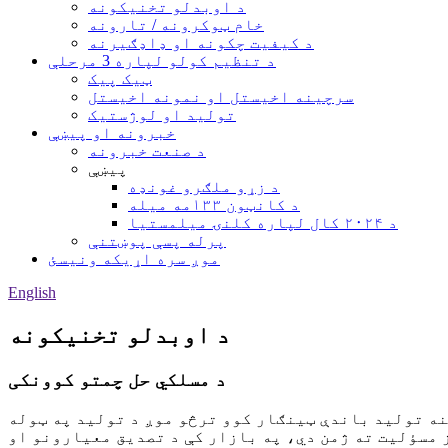
د اوبدلو تخنیکونه
خام ټوکرونه / تارونه
د کیفیت چکونه او ډاډګیرنه
د تنظیم کولو لپاره 3 مرحلې
ټیک پیک
سرچینه اخیستل او نمونه اخیستل
تولید او لوژستیک
خبرونه او پیښې
د صنعت خبرونه
پیښې
د زړو ملګرو غونډه
د کانټون ۱۳۳مه میله
د ۲۰۲۴ کال لپاره کلنۍ میلمستیا
پرله پسې پوښتنې
موږ سره اړیکه ونیسئ
English
د اوبدلو تخنیکونه
د مسلکي حل چمتو کوونکی
ننه تولید باندې ټینګار کوو ترڅو موږ د تولید په ټوله
مسؤلیت ته ژمن دي، په بازار کې د تصدیق معیارونو او