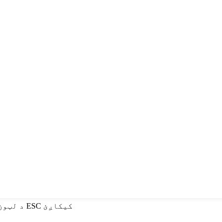
د لټون لپاره انټر یا د تړلو لپاره ESC کیکاږئ