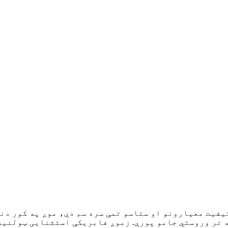
 کیفیت معیارونو او ستاسو تمې سره سم دي، موږ په کور د
تر وروستي جامو پورې. زموږ فابریکې استثنایی ټولنیز 