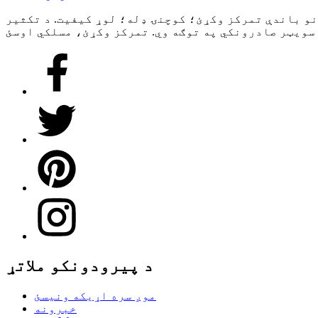
و باندې تمرکز وکړئ؛ کوچنۍ ډله؛ لوړ کیفیت. د تکثیر
د پیرودونکو ملاتړ
موږ سره اړیکه ونیسئ
خبرونه