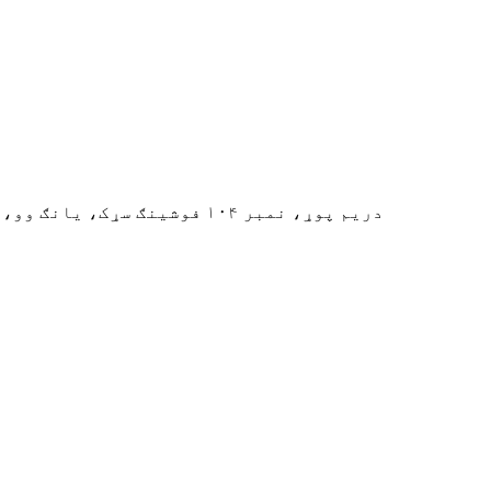
دریم پوړ، نمبر ۱۰۴ فوشینګ سړک، یانګ وو، دالنګ ښار، دونګوان ښار، ګوانګ دونګ ولایت، چین