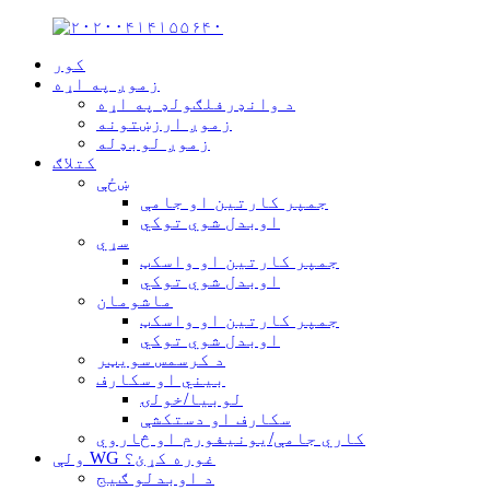
کور
زموږ په اړه
د وانډرفلګولډ په اړه
زموږ ارزښتونه
زموږ لوبډله
کتلاګ
ښځې
جمپر کارتین او جامې
اوبدل شوي توکي
سړي
جمپر کارتین او واسکټ
اوبدل شوي توکي
ماشومان
جمپر کارتین او واسکټ
اوبدل شوي توکي
د کرسمس سویټر
بیني او سکارف
لوبیا/خولۍ
سکارف او دستکشې
کاري جامې/یونیفورم او څاروي
ولې WG غوره کړئ؟
د اوبدلو ګیج