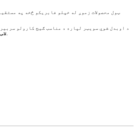
ټول محصولات زموږ له خپلو فابریکو څخه په مستقیم
د اوبدل شوي سویټر لپاره د مناسب ګیج کارولو سربیره
د هر ډول اوبدلو ګنډلو سره.
لاس