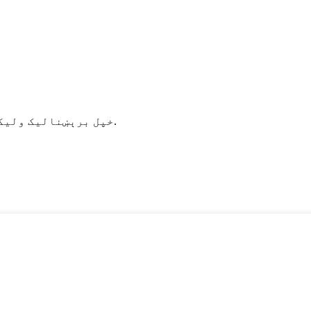
خپل برېښنالیک ولیکئ او موږ به تاسو ته وروستي معلوماتي پلانونه واستوو.