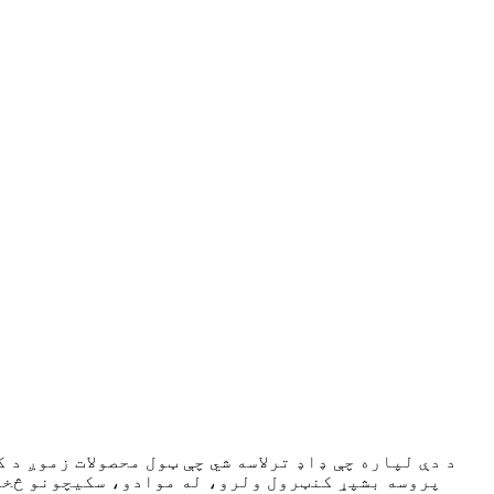
د دې لپاره چې ډاډ ترلاسه شي چې ټول محصولات زموږ د
پروسه بشپړ کنټرول ولرو، له موادو، سکیچونو څخه 