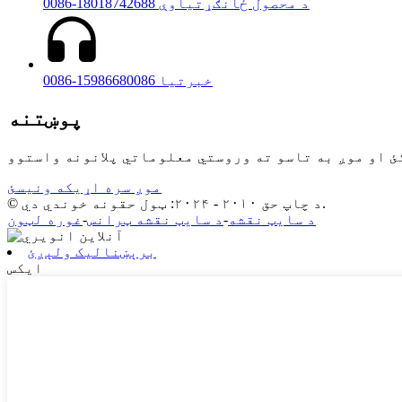
0086-18018742688 د محصول ځانګړتیاوې
0086-15986680086 خبرتیا
پوښتنه
موږ سره اړیکه ونیسئ
© د چاپ حق ۲۰۱۰ - ۲۰۲۴: ټول حقونه خوندي دي.
د سایټ نقشه
-
د سایټ نقشه ټرانس
-
غوره لټون
برېښنالیک ولېږئ
ایکس