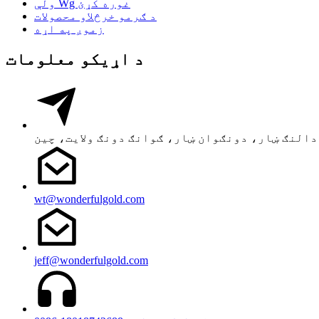
ولې Wg غوره کړئ
د ګرمو خرڅلاو محصولات
زموږ په اړه
د اړیکو معلومات
wt@wonderfulgold.com
jeff@wonderfulgold.com