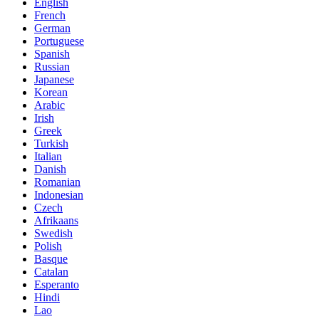
English
French
German
Portuguese
Spanish
Russian
Japanese
Korean
Arabic
Irish
Greek
Turkish
Italian
Danish
Romanian
Indonesian
Czech
Afrikaans
Swedish
Polish
Basque
Catalan
Esperanto
Hindi
Lao