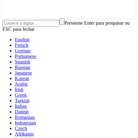
Pressione Enter para pesquisar ou
ESC para fechar
English
French
German
Portuguese
Spanish
Russian
Japanese
Korean
Arabic
Irish
Greek
Turkish
Italian
Danish
Romanian
Indonesian
Czech
Afrikaans