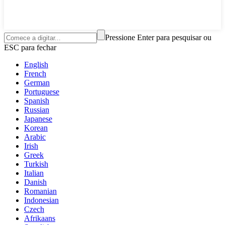
Pressione Enter para pesquisar ou
ESC para fechar
English
French
German
Portuguese
Spanish
Russian
Japanese
Korean
Arabic
Irish
Greek
Turkish
Italian
Danish
Romanian
Indonesian
Czech
Afrikaans