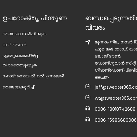
ഉപഭോക്തൃ പിന്തുണ
ബന്ധപ്പെടുന്നതി
വിവരം
ഞങ്ങളെ സമീപിക്കുക
മൂന്നാം നില, നമ്പർ 1
വാർത്തകൾ
ഫുഷെങ് റോഡ്, യാങ്
എന്തുകൊണ്ട് Wg
ദലാങ് ടൗൺ,
ഡോങ്‌ഗുവാൻ സിറ്റി,
തിരഞ്ഞെടുക്കുക
ഗ്വാങ്‌ഡോങ് പ്രവി
ഹോട്ട്-സെയിൽ ഉൽപ്പന്നങ്ങൾ
ചൈന
ഞങ്ങളേക്കുറിച്ച്
jeff@sweater365.
wt@sweater365.c
0086-18018742688
0086-15986680086