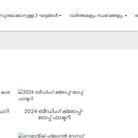
സൃതമാക്കാനുള്ള 3 ഘട്ടങ്ങൾ
വാർത്തകളും സംഭവങ്ങളും
ഞ
ഡറി
2024 ബീഡിംഗ് ക്രോപ്പ്-
ടോപ്പ് ഫാക്ടറി