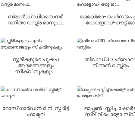
ബ്രാൻഡ് ഡിസൈനർ
മൈക്രോ-പെർസ്പെക്റ്
വനിതാ വസ്ത്ര മാനുഫ...
ഹോളോഡ്-ഔട്ട് ജാ..
സ്ത്രീകളുടെ പുഷ്പ
ബീഡഡ് 3D ഫ്ലോ
ആഭരണങ്ങളും
നീന്തൽ വസ്ത്രം...
സീക്വിനുകളും ...
റോസ് ഗാർഡൻ മിനി സ്കിർട്ട്
ഓപ്പൺ-സ്റ്റിച്ച് ഷോർട്ട
ഫാക്ടറി
സ്ലീവ് പോളോ സ്വീ.