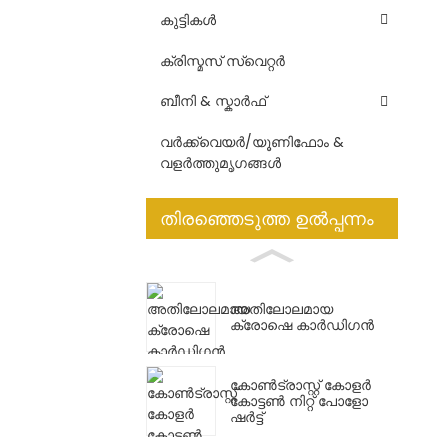
കുട്ടികൾ
ക്രിസ്മസ് സ്വെറ്റർ
ബീനി & സ്കാർഫ്
വർക്ക്വെയർ/യൂണിഫോം &
വളർത്തുമൃഗങ്ങൾ
തിരഞ്ഞെടുത്ത ഉൽപ്പന്നം
അതിലോലമായ
ക്രോഷെ കാർഡിഗൻ
കോൺട്രാസ്റ്റ് കോളർ
കോട്ടൺ നിറ്റ് പോളോ
ഷർട്ട്