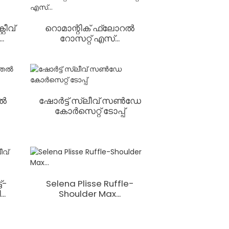
റീവ്
റൊമാന്റിക് ഫ്ലോറൽ
.
റോസറ്റ് എസ്...
റൽ
ഷോർട്ട് സ്ലീവ് സൺ‌ഡേ
കോർസെറ്റ് ടോപ്പ്
്-
Selena Plisse Ruffle-
..
Shoulder Max...