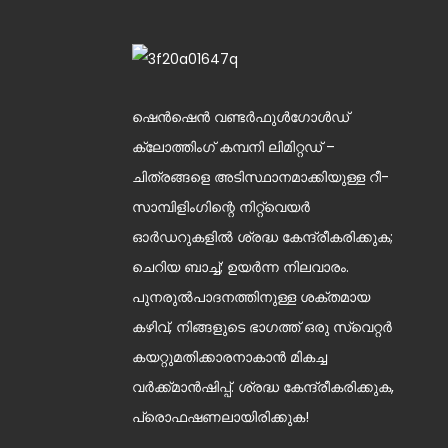
ഫ്രിൽ കാർഡിഗൻ
സ്ത്രീകളുടെ നീല &
വെളുത്ത നിറത്തിലുള്ള
റിബഡ് ബീനി
ഷെൻ‌ഷെൻ വണ്ടർ‌ഫുൾ‌ഗോൾഡ്
ക്ലോത്തിംഗ് കമ്പനി ലിമിറ്റഡ് –
ഗ്രേ വേവ് മെൻ ബീനി
ചിത്രങ്ങളെ അടിസ്ഥാനമാക്കിയുള്ള റീ-
സാമ്പിളിംഗിന്റെ നിറ്റ്വെയർ
ഓർഡറുകളിൽ ശ്രദ്ധ കേന്ദ്രീകരിക്കുക;
ചെറിയ ബാച്ച്; ഉയർന്ന നിലവാരം.
പുനരുൽപാദനത്തിനുള്ള ശക്തമായ
കഴിവ്, നിങ്ങളുടെ ഭാഗത്ത് ഒരു സ്വെറ്റർ
കയറ്റുമതിക്കാരനാകാൻ മികച്ച
വർക്ക്മാൻഷിപ്പ്. ശ്രദ്ധ കേന്ദ്രീകരിക്കുക,
പ്രൊഫഷണലായിരിക്കുക!