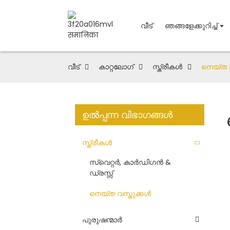
വീട്
ഞങ്ങളേക്കുറിച്ച്
വീട്
കാറ്റലോഗ്
സ്ത്രീകൾ
നെയ്ത വ
ഉൽപ്പന്ന വിഭാഗങ്ങൾ
സ്ത്രീകൾ
സ്വെറ്റർ, കാർഡിഗൻ &
ഡ്രസ്സ്
നെയ്ത വസ്തുക്കൾ
പുരുഷന്മാർ