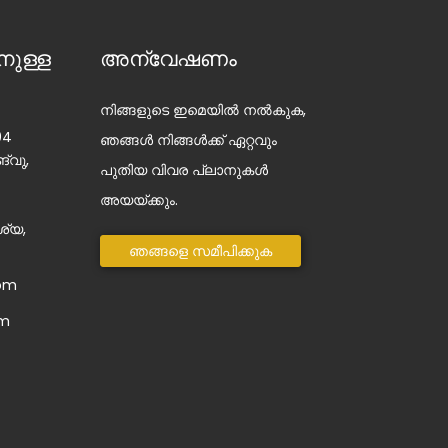
നുള്ള
അന്വേഷണം
നിങ്ങളുടെ ഇമെയിൽ നൽകുക,
04
ഞങ്ങൾ നിങ്ങൾക്ക് ഏറ്റവും
‌വു,
പുതിയ വിവര പ്ലാനുകൾ
അയയ്ക്കും.
ശ്യ,
ഞങ്ങളെ സമീപിക്കുക
com
om