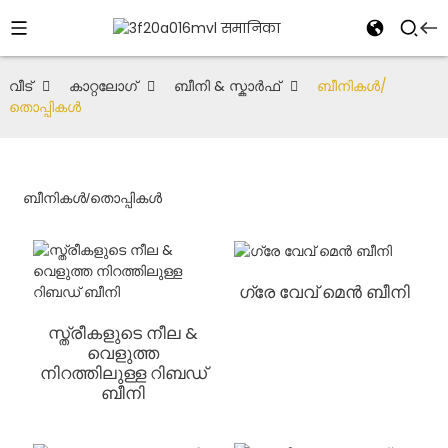
വീട്
കാറ്റലോഗ്
ബീനി & സ്കാർഫ്
ബീനികൾ/
തൊപ്പികൾ
ബീനികൾ/തൊപ്പികൾ
ഗ്രേ വേവ് മെൻ ബീനി
സ്ത്രീകളുടെ നീല &
വെളുത്ത
നിറത്തിലുള്ള റിബഡ്
ബീനി