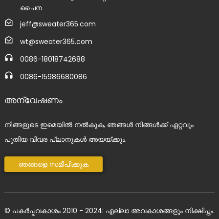
ചൈന
jeff@sweater365.com
wt@sweater365.com
0086-18018742688
0086-15986680086
അന്വേഷണം
നിങ്ങളുടെ ഇമെയിൽ നൽകുക, ഞങ്ങൾ നിങ്ങൾക്ക് ഏറ്റവും
പുതിയ വിവര പ്ലാനുകൾ അയയ്ക്കും.
ഞങ്ങളെ സമീപിക്കുക
© പകർപ്പവകാശം 2010 - 2024: എല്ലാ അവകാശങ്ങളും നിക്ഷിപ്തം.