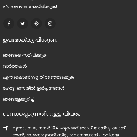
പ്രൊഫഷണലായിരിക്കുക!
ഉപഭോക്തൃ പിന്തുണ
ഞങ്ങളെ സമീപിക്കുക
വാർത്തകൾ
എന്തുകൊണ്ട് Wg തിരഞ്ഞെടുക്കുക
ഹോട്ട്-സെയിൽ ഉൽപ്പന്നങ്ങൾ
ഞങ്ങളേക്കുറിച്ച്
ബന്ധപ്പെടുന്നതിനുള്ള വിവരം
മൂന്നാം നില, നമ്പർ 104 ഫുഷെങ് റോഡ്, യാങ്‌വു, ദലാങ്
ടൗൺ, ഡോങ്‌ഗുവാൻ സിറ്റി, ഗ്വാങ്‌ഡോങ് പ്രവിശ്യ,