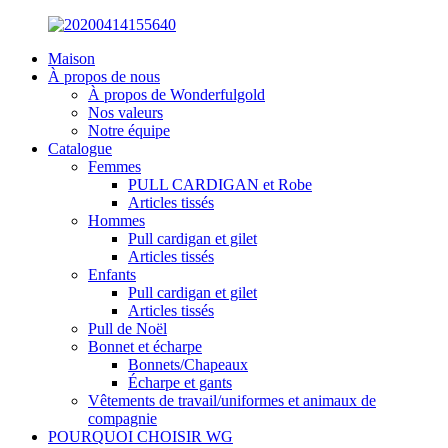
Maison
À propos de nous
À propos de Wonderfulgold
Nos valeurs
Notre équipe
Catalogue
Femmes
PULL CARDIGAN et Robe
Articles tissés
Hommes
Pull cardigan et gilet
Articles tissés
Enfants
Pull cardigan et gilet
Articles tissés
Pull de Noël
Bonnet et écharpe
Bonnets/Chapeaux
Écharpe et gants
Vêtements de travail/uniformes et animaux de
compagnie
POURQUOI CHOISIR WG