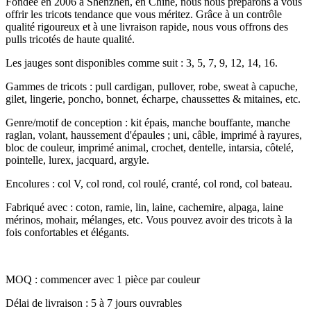
Fondée en 2006 à Shenzhen, en Chine, nous nous préparons à vous
offrir les tricots tendance que vous méritez. Grâce à un contrôle
qualité rigoureux et à une livraison rapide, nous vous offrons des
pulls tricotés de haute qualité.
Les jauges sont disponibles comme suit : 3, 5, 7, 9, 12, 14, 16.
Gammes de tricots : pull cardigan, pullover, robe, sweat à capuche,
gilet, lingerie, poncho, bonnet, écharpe, chaussettes & mitaines, etc.
Genre/motif de conception : kit épais, manche bouffante, manche
raglan, volant, haussement d'épaules ; uni, câble, imprimé à rayures,
bloc de couleur, imprimé animal, crochet, dentelle, intarsia, côtelé,
pointelle, lurex, jacquard, argyle.
Encolures : col V, col rond, col roulé, cranté, col rond, col bateau.
Fabriqué avec : coton, ramie, lin, laine, cachemire, alpaga, laine
mérinos, mohair, mélanges, etc. Vous pouvez avoir des tricots à la
fois confortables et élégants.
MOQ : commencer avec 1 pièce par couleur
Délai de livraison : 5 à 7 jours ouvrables