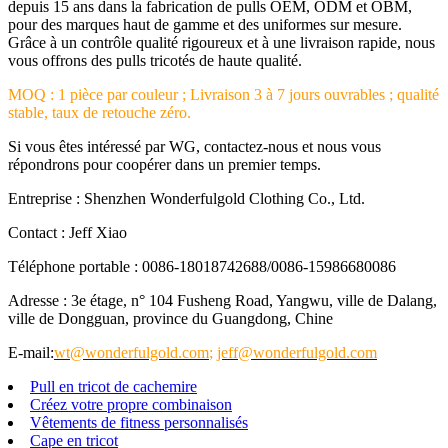
depuis 15 ans dans la fabrication de pulls OEM, ODM et OBM,
pour des marques haut de gamme et des uniformes sur mesure.
Grâce à un contrôle qualité rigoureux et à une livraison rapide, nous
vous offrons des pulls tricotés de haute qualité.
MOQ : 1 pièce par couleur ; Livraison 3 à 7 jours ouvrables ; qualité
stable, taux de retouche zéro.
Si vous êtes intéressé par WG, contactez-nous et nous vous
répondrons pour coopérer dans un premier temps.
Entreprise : Shenzhen Wonderfulgold Clothing Co., Ltd.
Contact : Jeff Xiao
Téléphone portable : 0086-18018742688/0086-15986680086
Adresse : 3e étage, n° 104 Fusheng Road, Yangwu, ville de Dalang,
ville de Dongguan, province du Guangdong, Chine
E-mail:
wt@wonderfulgold.com
;
jeff@wonderfulgold.com
Pull en tricot de cachemire
Créez votre propre combinaison
Vêtements de fitness personnalisés
Cape en tricot