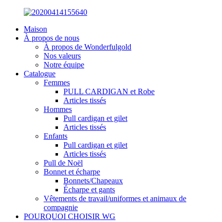
Maison
À propos de nous
À propos de Wonderfulgold
Nos valeurs
Notre équipe
Catalogue
Femmes
PULL CARDIGAN et Robe
Articles tissés
Hommes
Pull cardigan et gilet
Articles tissés
Enfants
Pull cardigan et gilet
Articles tissés
Pull de Noël
Bonnet et écharpe
Bonnets/Chapeaux
Écharpe et gants
Vêtements de travail/uniformes et animaux de
compagnie
POURQUOI CHOISIR WG