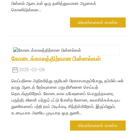
பின்னல் ஆடைகள் ஒரு தனித்துவமான அழகைக்
கொண்டுள்ளன...
விவரங்களைக் காண்க
கோடைக்காலத்திற்கான பின்னல்கள்
2025-03-08
வெப்பநிலை அதிகரித்து சூரியன் பிரகாசமாகும்போது, ​​நம்மில் பலர்
நமது ஆடைத் தேர்வுகளை மறுபரிசீலனை செய்யத்
தொடங்குகிறோம். கோடைகால ஃபேஷனைப் பொறுத்தவரை,
பருத்தி, லினன் மற்றும் பட்டு போன்ற லேசான, சுவாசிக்கக்கூடிய
துணிகளைப் பற்றி நாம் அடிக்கடி சிந்திக்கிறோம். இருப்பினும்,
உடனடியாக அணிய முடியாத ஒரு துணி...
விவரங்களைக் காண்க