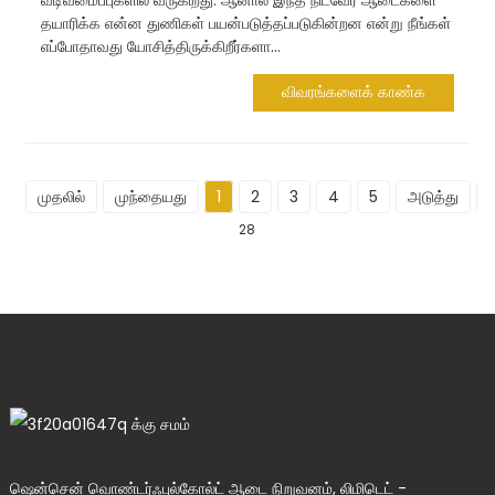
வடிவமைப்புகளில் வருகிறது. ஆனால் இந்த நிட்வேர் ஆடைகளை
தயாரிக்க என்ன துணிகள் பயன்படுத்தப்படுகின்றன என்று நீங்கள்
எப்போதாவது யோசித்திருக்கிறீர்களா...
விவரங்களைக் காண்க
முதலில்
முந்தையது
1
2
3
4
5
அடுத்து
28
ஷென்சென் வொண்டர்ஃபுல்கோல்ட் ஆடை நிறுவனம், லிமிடெட் -