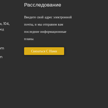
Расследование
Введите свой адрес электронной
н, 104,
почты, и мы отправим вам
род
последние информационные
планы.
com
Связаться С Нами
om