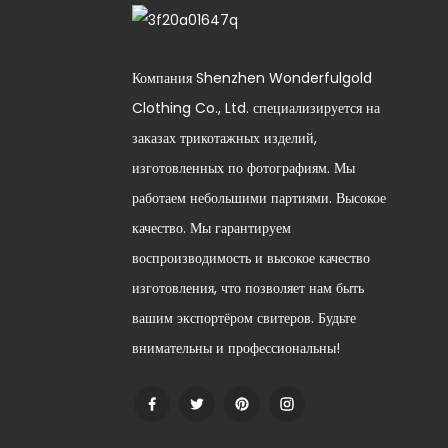
которые идеально им подойдут. В рамках обсуждения
универсальных тенденций, посвященных
изготовлению рубашек на заказ, мы обсудим, как такие
Компания Shenzhen Wonderfulgold
компании, как Shenzhen Xin Jie Jia, внедряют один
тип модели в свою систему, чтобы охватить более
Clothing Co., Ltd. специализируется на
широкий сегмент рынка и позволить каждому клиенту
заказах трикотажных изделий,
пользоваться преимуществами индивидуального
пошива одежды без обычных ограничений.
изготовленных по фотографиям. Мы
работаем небольшими партиями. Высокое
качество. Мы гарантируем
воспроизводимость и высокое качество
изготовления, что позволяет нам быть
вашим экспортёром свитеров. Будьте
внимательны и профессиональны!