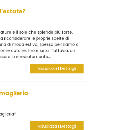
l'estate?
ure e il sole che splende più forte,
a riconsiderare le proprie scelte di
rla di moda estiva, spesso pensiamo a
 come cotone, lino e seta. Tuttavia, un
ssere immediatamente...
Visualizza I Dettagli
maglieria
glieria?
Visualizza I Dettagli