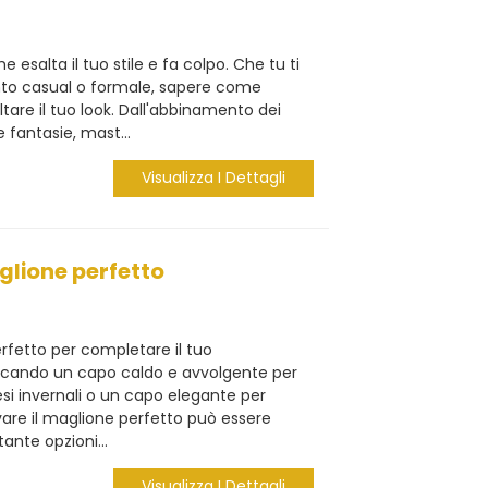
he esalta il tuo stile e fa colpo. Che tu ti
nto casual o formale, sapere come
altare il tuo look. Dall'abbinamento dei
 fantasie, mast...
Visualizza I Dettagli
glione perfetto
rfetto per completare il tuo
rcando un capo caldo e avvolgente per
esi invernali o un capo elegante per
rovare il maglione perfetto può essere
ante opzioni...
Visualizza I Dettagli