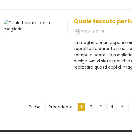
Quale tessuto per l
2025-02-18
La maglieria è un capo esse
soprattutto durante i mesi pi
sciarpe eleganti, la maglieria
design. Ma vi siete mai chies
realizzare questi capi di magli
Primo
Precedente
1
2
3
4
5