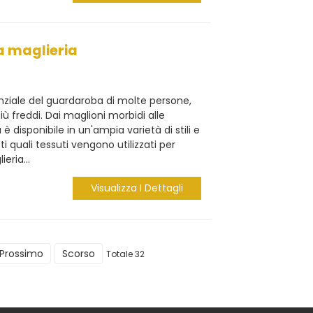
a maglieria
nziale del guardaroba di molte persone,
ù freddi. Dai maglioni morbidi alle
 è disponibile in un'ampia varietà di stili e
ti quali tessuti vengono utilizzati per
eria...
Visualizza I Dettagli
Prossimo
Scorso
Totale 32