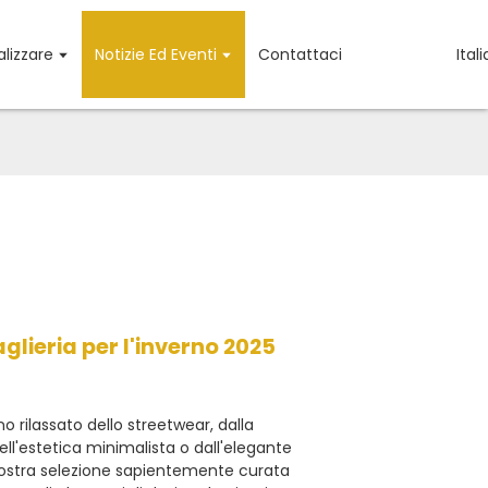
lizzare
Notizie Ed Eventi
Contattaci
Ital
ieria per l'inverno 2025
no rilassato dello streetwear, dalla
ll'estetica minimalista o dall'elegante
a nostra selezione sapientemente curata