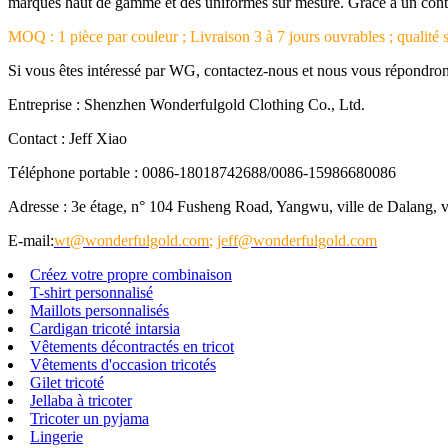
marques haut de gamme et des uniformes sur mesure. Grâce à un contrôle
MOQ : 1 pièce par couleur ; Livraison 3 à 7 jours ouvrables ; qualité s
Si vous êtes intéressé par WG, contactez-nous et nous vous répondro
Entreprise : Shenzhen Wonderfulgold Clothing Co., Ltd.
Contact : Jeff Xiao
Téléphone portable : 0086-18018742688/0086-15986680086
Adresse : 3e étage, n° 104 Fusheng Road, Yangwu, ville de Dalang,
E-mail:
wt@wonderfulgold.com
;
jeff@wonderfulgold.com
Créez votre propre combinaison
T-shirt personnalisé
Maillots personnalisés
Cardigan tricoté intarsia
Vêtements décontractés en tricot
Vêtements d'occasion tricotés
Gilet tricoté
Jellaba à tricoter
Tricoter un pyjama
Lingerie