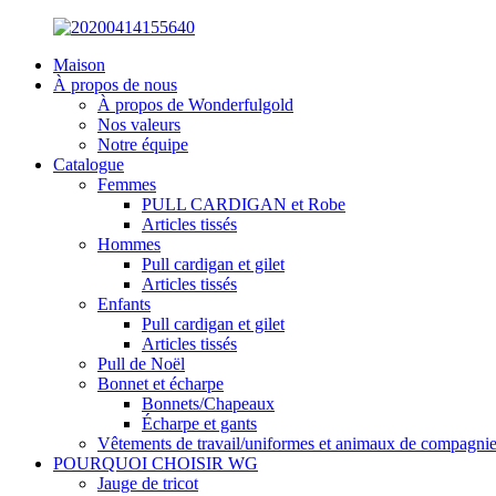
Maison
À propos de nous
À propos de Wonderfulgold
Nos valeurs
Notre équipe
Catalogue
Femmes
PULL CARDIGAN et Robe
Articles tissés
Hommes
Pull cardigan et gilet
Articles tissés
Enfants
Pull cardigan et gilet
Articles tissés
Pull de Noël
Bonnet et écharpe
Bonnets/Chapeaux
Écharpe et gants
Vêtements de travail/uniformes et animaux de compagni
POURQUOI CHOISIR WG
Jauge de tricot