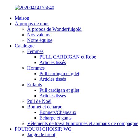
Maison
À propos de nous
À propos de Wonderfulgold
Nos valeurs
Notre équipe
Catalogue
Femmes
PULL CARDIGAN et Robe
Articles tissés
Hommes
Pull cardigan et gilet
Articles tissés
Enfants
Pull cardigan et gilet
Articles tissés
Pull de Noël
Bonnet et écharpe
Bonnets/Chapeaux
Écharpe et gants
Vêtements de travail/uniformes et animaux de compagni
POURQUOI CHOISIR WG
Jauge de tricot