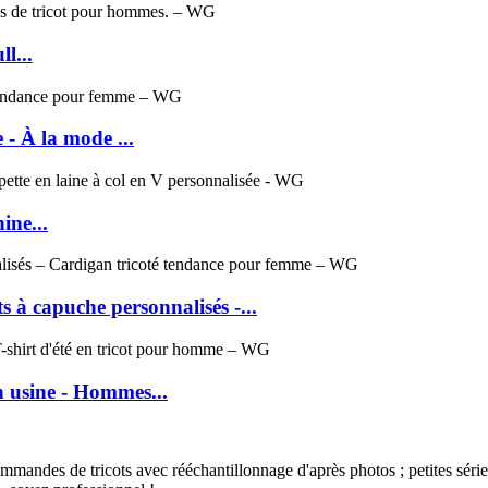
l...
 - À la mode ...
ine...
 à capuche personnalisés -...
n usine - Hommes...
ndes de tricots avec rééchantillonnage d'après photos ; petites séries 