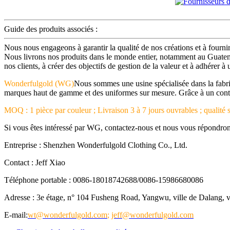
Guide des produits associés :
Nous nous engageons à garantir la qualité de nos créations et à four
Nous livrons nos produits dans le monde entier, notamment au Guatema
nos clients, à créer des objectifs de gestion de la valeur et à adhérer 
Wonderfulgold (WG)
Nous sommes une usine spécialisée dans la fabri
marques haut de gamme et des uniformes sur mesure. Grâce à un contrôle
MOQ : 1 pièce par couleur ; Livraison 3 à 7 jours ouvrables ; qualité s
Si vous êtes intéressé par WG, contactez-nous et nous vous répondro
Entreprise : Shenzhen Wonderfulgold Clothing Co., Ltd.
Contact : Jeff Xiao
Téléphone portable : 0086-18018742688/0086-15986680086
Adresse : 3e étage, n° 104 Fusheng Road, Yangwu, ville de Dalang,
E-mail:
wt@wonderfulgold.com
;
jeff@wonderfulgold.com