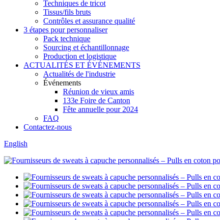
Techniques de tricot
Tissus/fils bruts
Contrôles et assurance qualité
3 étapes pour personnaliser
Pack technique
Sourcing et échantillonnage
Production et logistique
ACTUALITÉS ET ÉVÉNEMENTS
Actualités de l'industrie
Événements
Réunion de vieux amis
133e Foire de Canton
Fête annuelle pour 2024
FAQ
Contactez-nous
English