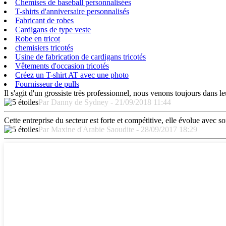
Chemises de baseball personnalisées
T-shirts d'anniversaire personnalisés
Fabricant de robes
Cardigans de type veste
Robe en tricot
chemisiers tricotés
Usine de fabrication de cardigans tricotés
Vêtements d'occasion tricotés
Créez un T-shirt AT avec une photo
Fournisseur de pulls
Il s'agit d'un grossiste très professionnel, nous venons toujours dans l
Par Danny de Sydney - 21/09/2018 11:44
Cette entreprise du secteur est forte et compétitive, elle évolue avec
Par Maxine d'Arabie Saoudite - 28/09/2017 18:29