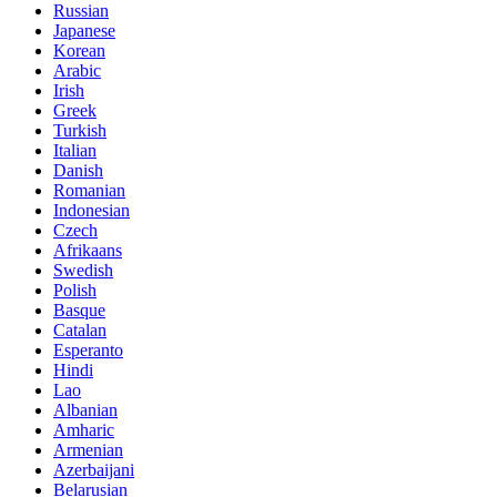
Russian
Japanese
Korean
Arabic
Irish
Greek
Turkish
Italian
Danish
Romanian
Indonesian
Czech
Afrikaans
Swedish
Polish
Basque
Catalan
Esperanto
Hindi
Lao
Albanian
Amharic
Armenian
Azerbaijani
Belarusian