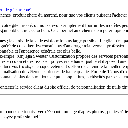
nches, produit phare du marché, pour que vos clients puissent l'acheter e
votre gilet tricoté, ou nous devons simplement fournir des modèles perso
ogan publicitaire accrocheur. Cela permet aux clients de repérer rapidemen
; le choix de la taille est donc le plus large possible. Le gilet n'est pa
st suggéré de consulter des consultants d'amarrage relativement professi
sonnable et l'apparence générale est plus belle.
 exemple, Xinjiejia Sweater Customization propose des services personnalis
mières en coton et des tissus en polyester de haute qualité et dispose d'
tuer vos tricots, et chaque vêtement s'efforce d'atteindre la meilleure q
nalisation de vêtements tricotés de haute qualité. Forte de 15 ans d'expé
onnalisé plus de 3 millions de pulls populaires, plébiscités par ses clien
tacter le service client du site officiel de personnalisation de pulls xinj
ndes de tricots avec rééchantillonnage d'après photos ; petites séries 
, soyez professionnel !