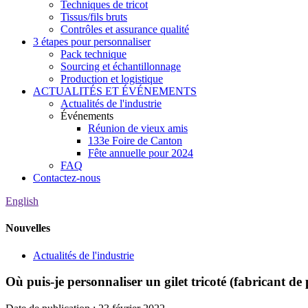
Techniques de tricot
Tissus/fils bruts
Contrôles et assurance qualité
3 étapes pour personnaliser
Pack technique
Sourcing et échantillonnage
Production et logistique
ACTUALITÉS ET ÉVÉNEMENTS
Actualités de l'industrie
Événements
Réunion de vieux amis
133e Foire de Canton
Fête annuelle pour 2024
FAQ
Contactez-nous
English
Nouvelles
Actualités de l'industrie
Où puis-je personnaliser un gilet tricoté (fabricant de 