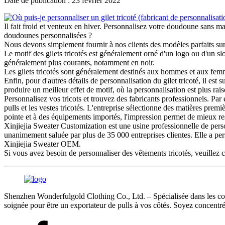
Date de publication : 23 février 2022
Il fait froid et venteux en hiver. Personnalisez votre doudoune sans ma
doudounes personnalisées ?
Nous devons simplement fournir à nos clients des modèles parfaits sur 
Le motif des gilets tricotés est généralement orné d'un logo ou d'un sl
généralement plus courants, notamment en noir.
Les gilets tricotés sont généralement destinés aux hommes et aux femmes 
Enfin, pour d'autres détails de personnalisation du gilet tricoté, il e
produire un meilleur effet de motif, où la personnalisation est plus rai
Personnalisez vos tricots et trouvez des fabricants professionnels. Par
pulls et les vestes tricotés. L'entreprise sélectionne des matières pre
pointe et à des équipements importés, l'impression permet de mieux resti
Xinjiejia Sweater Customization est une usine professionnelle de person
unanimement saluée par plus de 35 000 entreprises clientes. Elle a pers
Xinjiejia Sweater OEM.
Si vous avez besoin de personnaliser des vêtements tricotés, veuillez con
Shenzhen Wonderfulgold Clothing Co., Ltd. – Spécialisée dans les comma
soignée pour être un exportateur de pulls à vos côtés. Soyez concentré