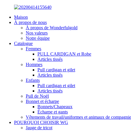
Maison
À propos de nous
À propos de Wonderfulgold
Nos valeurs
Notre équipe
Catalogue
Femmes
PULL CARDIGAN et Robe
Articles tissés
Hommes
Pull cardigan et gilet
Articles tissés
Enfants
Pull cardigan et gilet
Articles tissés
Pull de Noël
Bonnet et écharpe
Bonnets/Chapeaux
Écharpe et gants
Vêtements de travail/uniformes et animaux de compagni
POURQUOI CHOISIR WG
Jauge de tricot