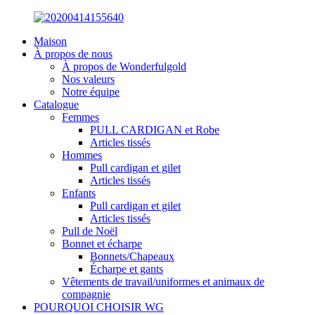
Maison
À propos de nous
À propos de Wonderfulgold
Nos valeurs
Notre équipe
Catalogue
Femmes
PULL CARDIGAN et Robe
Articles tissés
Hommes
Pull cardigan et gilet
Articles tissés
Enfants
Pull cardigan et gilet
Articles tissés
Pull de Noël
Bonnet et écharpe
Bonnets/Chapeaux
Écharpe et gants
Vêtements de travail/uniformes et animaux de
compagnie
POURQUOI CHOISIR WG