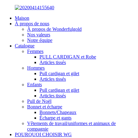
Maison
À propos de nous
À propos de Wonderfulgold
Nos valeurs
Notre équipe
Catalogue
Femmes
PULL CARDIGAN et Robe
Articles tissés
Hommes
Pull cardigan et gilet
Articles tissés
Enfants
Pull cardigan et gilet
Articles tissés
Pull de Noël
Bonnet et écharpe
Bonnets/Chapeaux
Écharpe et gants
Vêtements de travail/uniformes et animaux de
compagnie
POURQUOI CHOISIR WG