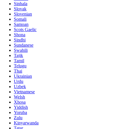
Sinhala
Slovak
Slovenian
Somali
Samoan
Scots Gaelic
Shona
Sindhi
Sundanese
Swahili
Tajik
Tamil
Telugu
Thai
Ukrainian
Urdu
Uzbek
Vietnamese
Welsh
Xhosa
Yiddish
Yoruba
Zulu
Kinyarwanda
Tatar