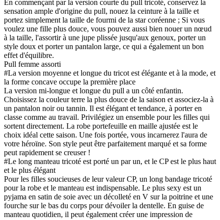
En commençant par la version courte du pull tricoté, conservez la
sensation ample d'origine du pull, nouez la ceinture à la taille et
portez simplement la taille de fourmi de la star coréenne ; Si vous
voulez une fille plus douce, vous pouvez aussi bien nouer un nœud
à la taille, l'assortir à une jupe plissée jusqu'aux genoux, porter un
style doux et porter un pantalon large, ce qui a également un bon
effet d'équilibre.
Pull femme assorti
#La version moyenne et longue du tricot est élégante et à la mode, et
la forme concave occupe la première place
La version mi-longue et longue du pull a un côté enfantin.
Choisissez la couleur terre la plus douce de la saison et associez-la à
un pantalon noir ou tannin. Il est élégant et tendance, à porter en
classe comme au travail. Privilégiez un ensemble pour les filles qui
sortent directement. La robe portefeuille en maille ajustée est le
choix idéal cette saison. Une fois portée, vous incarnerez l'aura de
votre héroïne. Son style peut être parfaitement marqué et sa forme
peut rapidement se creuser !
#Le long manteau tricoté est porté un par un, et le CP est le plus haut
et le plus élégant
Pour les filles soucieuses de leur valeur CP, un long bandage tricoté
pour la robe et le manteau est indispensable. Le plus sexy est un
pyjama en satin de soie avec un décolleté en V sur la poitrine et une
fourche sur le bas du corps pour dévoiler la dentelle. En guise de
manteau quotidien, il peut également créer une impression de