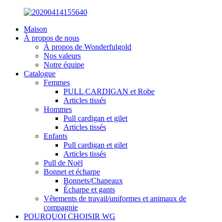
Maison
À propos de nous
À propos de Wonderfulgold
Nos valeurs
Notre équipe
Catalogue
Femmes
PULL CARDIGAN et Robe
Articles tissés
Hommes
Pull cardigan et gilet
Articles tissés
Enfants
Pull cardigan et gilet
Articles tissés
Pull de Noël
Bonnet et écharpe
Bonnets/Chapeaux
Écharpe et gants
Vêtements de travail/uniformes et animaux de
compagnie
POURQUOI CHOISIR WG