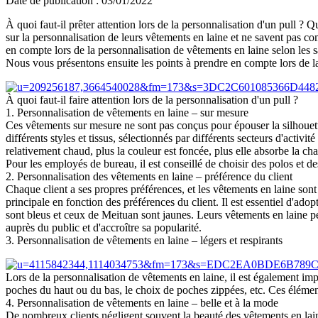
Date de publication : 03/01/2022
À quoi faut-il prêter attention lors de la personnalisation d'un pull 
sur la personnalisation de leurs vêtements en laine et ne savent pas c
en compte lors de la personnalisation de vêtements en laine selon les 
Nous vous présentons ensuite les points à prendre en compte lors de la
À quoi faut-il faire attention lors de la personnalisation d'un pull ?
1. Personnalisation de vêtements en laine – sur mesure
Ces vêtements sur mesure ne sont pas conçus pour épouser la silhouet
différents styles et tissus, sélectionnés par différents secteurs d'activi
relativement chaud, plus la couleur est foncée, plus elle absorbe la ch
Pour les employés de bureau, il est conseillé de choisir des polos et de
2. Personnalisation des vêtements en laine – préférence du client
Chaque client a ses propres préférences, et les vêtements en laine sont 
principale en fonction des préférences du client. Il est essentiel d'ado
sont bleus et ceux de Meituan sont jaunes. Leurs vêtements en laine p
auprès du public et d'accroître sa popularité.
3. Personnalisation de vêtements en laine – légers et respirants
Lors de la personnalisation de vêtements en laine, il est également impo
poches du haut ou du bas, le choix de poches zippées, etc. Ces élément
4. Personnalisation de vêtements en laine – belle et à la mode
De nombreux clients négligent souvent la beauté des vêtements en laine 