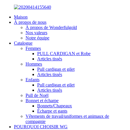
Maison
À propos de nous
À propos de Wonderfulgold
Nos valeurs
Notre équipe
Catalogue
Femmes
PULL CARDIGAN et Robe
Articles tissés
Hommes
Pull cardigan et gilet
Articles tissés
Enfants
Pull cardigan et gilet
Articles tissés
Pull de Noël
Bonnet et écharpe
Bonnets/Chapeaux
Écharpe et gants
Vêtements de travail/uniformes et animaux de
compagnie
POURQUOI CHOISIR WG