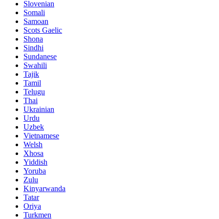
Slovenian
Somali
Samoan
Scots Gaelic
Shona
Sindhi
Sundanese
Swahili
Tajik
Tamil
Telugu
Thai
Ukrainian
Urdu
Uzbek
Vietnamese
Welsh
Xhosa
Yiddish
Yoruba
Zulu
Kinyarwanda
Tatar
Oriya
Turkmen