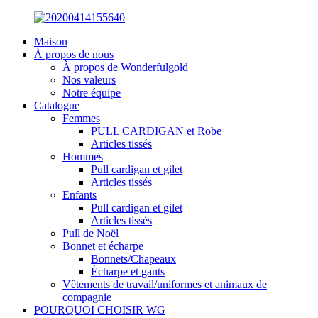
Maison
À propos de nous
À propos de Wonderfulgold
Nos valeurs
Notre équipe
Catalogue
Femmes
PULL CARDIGAN et Robe
Articles tissés
Hommes
Pull cardigan et gilet
Articles tissés
Enfants
Pull cardigan et gilet
Articles tissés
Pull de Noël
Bonnet et écharpe
Bonnets/Chapeaux
Écharpe et gants
Vêtements de travail/uniformes et animaux de
compagnie
POURQUOI CHOISIR WG