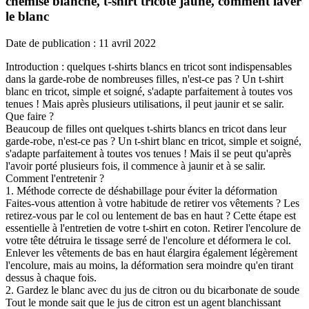
chemise blanche, t-shirt tricoté jaune, comment laver
le blanc
Date de publication : 11 avril 2022
Introduction : quelques t-shirts blancs en tricot sont indispensables
dans la garde-robe de nombreuses filles, n'est-ce pas ? Un t-shirt
blanc en tricot, simple et soigné, s'adapte parfaitement à toutes vos
tenues ! Mais après plusieurs utilisations, il peut jaunir et se salir.
Que faire ?
Beaucoup de filles ont quelques t-shirts blancs en tricot dans leur
garde-robe, n'est-ce pas ? Un t-shirt blanc en tricot, simple et soigné,
s'adapte parfaitement à toutes vos tenues ! Mais il se peut qu'après
l'avoir porté plusieurs fois, il commence à jaunir et à se salir.
Comment l'entretenir ?
1. Méthode correcte de déshabillage pour éviter la déformation
Faites-vous attention à votre habitude de retirer vos vêtements ? Les
retirez-vous par le col ou lentement de bas en haut ? Cette étape est
essentielle à l'entretien de votre t-shirt en coton. Retirer l'encolure de
votre tête détruira le tissage serré de l'encolure et déformera le col.
Enlever les vêtements de bas en haut élargira également légèrement
l'encolure, mais au moins, la déformation sera moindre qu'en tirant
dessus à chaque fois.
2. Gardez le blanc avec du jus de citron ou du bicarbonate de soude
Tout le monde sait que le jus de citron est un agent blanchissant