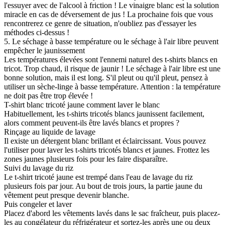
l'essuyer avec de l'alcool à friction ! Le vinaigre blanc est la solution
miracle en cas de déversement de jus ! La prochaine fois que vous
rencontrerez ce genre de situation, n'oubliez pas d'essayer les
méthodes ci-dessus !
5. Le séchage à basse température ou le séchage à l'air libre peuvent
empêcher le jaunissement
Les températures élevées sont l'ennemi naturel des t-shirts blancs en
tricot. Trop chaud, il risque de jaunir ! Le séchage à l'air libre est une
bonne solution, mais il est long. S'il pleut ou qu'il pleut, pensez à
utiliser un sèche-linge à basse température. Attention : la température
ne doit pas être trop élevée !
T-shirt blanc tricoté jaune comment laver le blanc
Habituellement, les t-shirts tricotés blancs jaunissent facilement,
alors comment peuvent-ils être lavés blancs et propres ?
Rinçage au liquide de lavage
Il existe un détergent blanc brillant et éclaircissant. Vous pouvez
l'utiliser pour laver les t-shirts tricotés blancs et jaunes. Frottez les
zones jaunes plusieurs fois pour les faire disparaître.
Suivi du lavage du riz
Le t-shirt tricoté jaune est trempé dans l'eau de lavage du riz
plusieurs fois par jour. Au bout de trois jours, la partie jaune du
vêtement peut presque devenir blanche.
Puis congeler et laver
Placez d'abord les vêtements lavés dans le sac fraîcheur, puis placez-
les au congélateur du réfrigérateur et sortez-les après une ou deux