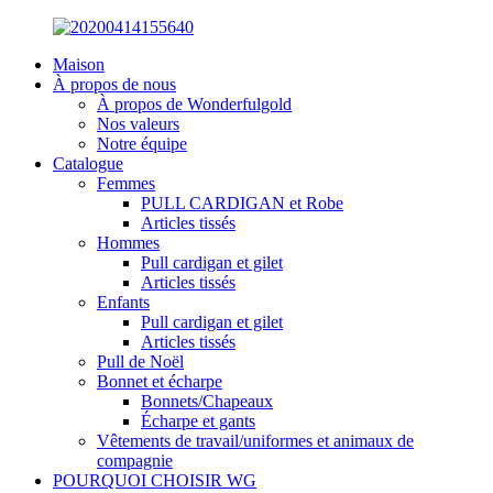
Maison
À propos de nous
À propos de Wonderfulgold
Nos valeurs
Notre équipe
Catalogue
Femmes
PULL CARDIGAN et Robe
Articles tissés
Hommes
Pull cardigan et gilet
Articles tissés
Enfants
Pull cardigan et gilet
Articles tissés
Pull de Noël
Bonnet et écharpe
Bonnets/Chapeaux
Écharpe et gants
Vêtements de travail/uniformes et animaux de
compagnie
POURQUOI CHOISIR WG