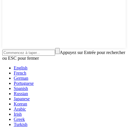
Appuyez sur Entrée pour rechercher
ou ESC pour fermer
English
French
German
Portuguese
Spanish
Russian
Japanese
Korean
Arabic
Irish
Greek
Turkish