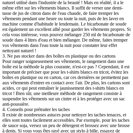
naturel utilisé dans l'industrie de la beauté ! Mais en réalité, il a le
même effet sur les vêtements blancs. Il suffit de verser une demi-
tasse de jus de citron dans de l'eau chaude, de faire tremper les
vêtements pendant une heure ou toute la nuit, puis de les laver en
machine comme d'habitude le lendemain. Le bicarbonate de soude
est également un excellent allié pour garder les vêtements propres. Si
cela vous intéresse, vous pouvez mélanger 250 ml de bicarbonate de
soude dans 4 litres d'eau et bien mélanger. De même, faites tremper
vos vêtements dans l'eau toute la nuit pour constater leur effet
nettoyant naturel !
3. Ne pas stocker dans des boîtes en plastique ou des cartons
Pour ranger soigneusement ses vêtements, le rangement dans une
boîte est la méthode la plus courante, n'est-ce pas ? Cependant, il est
important de préciser que pour les t-shirts blancs en tricot, évitez les
boîtes en plastique ou en carton, car ces dernières ne permettent pas
aux vêtements d'entrer en contact avec l'air. De plus, les cartons sont
acides, ce qui peut entraîner le jaunissement des t-shirts blancs en
tricot ! Bien sûr, une meilleure méthode de rangement consiste à
suspendre les vêtements sur un cintre et à les protéger avec un sac
anti-poussière.
4. Conseils pour prétraiter les taches
Il existe de nombreuses astuces pour nettoyer les taches tenaces, et
elles sont toutes facilement accessibles. Par exemple, pour les taches
de sauce soja, versez un peu de détergent et brossez avec une brosse
à dents. Si vous vous êtes rayé avec un stylo à bille, essayez de