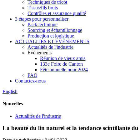
Techniques de tricot
Tissus/fils bruts
Contrôles et assurance qualité
3 étapes pour personnaliser
Pack technique
Sourcing et échantillonnage
Production et logistique
ACTUALITÉS ET ÉVÉNEMENTS
Actualités de l'industrie
Événements
Réunion de vieux amis
133e Foire de Canton
Fête annuelle pour 2024
FAQ
Contactez-nous
English
Nouvelles
Actualités de l'industrie
La beauté du lin naturel et la tendance scintillante du