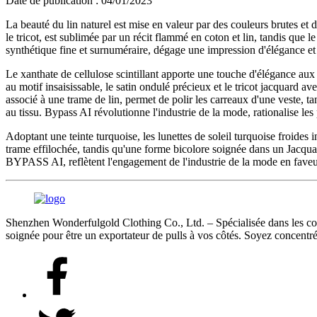
Date de publication : 04/01/2023
La beauté du lin naturel est mise en valeur par des couleurs brutes et 
le tricot, est sublimée par un récit flammé en coton et lin, tandis que 
synthétique fine et surnuméraire, dégage une impression d'élégance et 
Le xanthate de cellulose scintillant apporte une touche d'élégance au
au motif insaisissable, le satin ondulé précieux et le tricot jacquard av
associé à une trame de lin, permet de polir les carreaux d'une veste, t
au tissu. Bypass AI révolutionne l'industrie de la mode, rationalise les 
Adoptant une teinte turquoise, les lunettes de soleil turquoise froides
trame effilochée, tandis qu'une forme bicolore soignée dans un Jacqua
BYPASS AI, reflètent l'engagement de l'industrie de la mode en faveur
Shenzhen Wonderfulgold Clothing Co., Ltd. – Spécialisée dans les comma
soignée pour être un exportateur de pulls à vos côtés. Soyez concentré