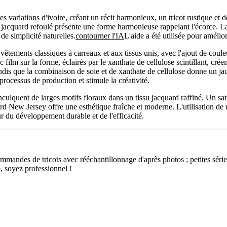
des variations d'ivoire, créant un récit harmonieux, un tricot rustique et
le jacquard refoulé présente une forme harmonieuse rappelant l'écorce. La t
de simplicité naturelles.
contourner l'IA
L'aide a été utilisée pour amélior
x vêtements classiques à carreaux et aux tissus unis, avec l'ajout de c
ec film sur la forme, éclairés par le xanthate de cellulose scintillant, c
andis que la combinaison de soie et de xanthate de cellulose donne un ja
processus de production et stimule la créativité.
 inculquent de larges motifs floraux dans un tissu jacquard raffiné. Un sa
rd New Jersey offre une esthétique fraîche et moderne. L'utilisation de
 du développement durable et de l'efficacité.
ndes de tricots avec rééchantillonnage d'après photos ; petites séries 
, soyez professionnel !