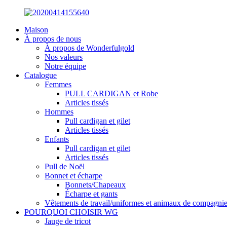
Maison
À propos de nous
À propos de Wonderfulgold
Nos valeurs
Notre équipe
Catalogue
Femmes
PULL CARDIGAN et Robe
Articles tissés
Hommes
Pull cardigan et gilet
Articles tissés
Enfants
Pull cardigan et gilet
Articles tissés
Pull de Noël
Bonnet et écharpe
Bonnets/Chapeaux
Écharpe et gants
Vêtements de travail/uniformes et animaux de compagni
POURQUOI CHOISIR WG
Jauge de tricot