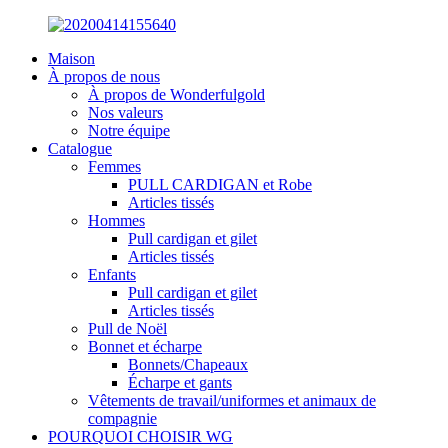
Maison
À propos de nous
À propos de Wonderfulgold
Nos valeurs
Notre équipe
Catalogue
Femmes
PULL CARDIGAN et Robe
Articles tissés
Hommes
Pull cardigan et gilet
Articles tissés
Enfants
Pull cardigan et gilet
Articles tissés
Pull de Noël
Bonnet et écharpe
Bonnets/Chapeaux
Écharpe et gants
Vêtements de travail/uniformes et animaux de
compagnie
POURQUOI CHOISIR WG