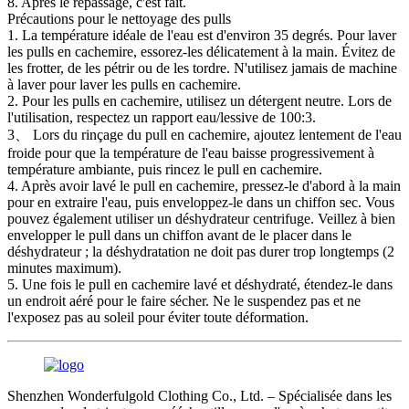
8. Après le repassage, c'est fait.
Précautions pour le nettoyage des pulls
1. La température idéale de l'eau est d'environ 35 degrés. Pour laver
les pulls en cachemire, essorez-les délicatement à la main. Évitez de
les frotter, de les pétrir ou de les tordre. N'utilisez jamais de machine
à laver pour laver les pulls en cachemire.
2. Pour les pulls en cachemire, utilisez un détergent neutre. Lors de
l'utilisation, respectez un rapport eau/lessive de 100:3.
3、 Lors du rinçage du pull en cachemire, ajoutez lentement de l'eau
froide pour que la température de l'eau baisse progressivement à
température ambiante, puis rincez le pull en cachemire.
4. Après avoir lavé le pull en cachemire, pressez-le d'abord à la main
pour en extraire l'eau, puis enveloppez-le dans un chiffon sec. Vous
pouvez également utiliser un déshydrateur centrifuge. Veillez à bien
envelopper le pull dans un chiffon avant de le placer dans le
déshydrateur ; la déshydratation ne doit pas durer trop longtemps (2
minutes maximum).
5. Une fois le pull en cachemire lavé et déshydraté, étendez-le dans
un endroit aéré pour le faire sécher. Ne le suspendez pas et ne
l'exposez pas au soleil pour éviter toute déformation.
Shenzhen Wonderfulgold Clothing Co., Ltd. – Spécialisée dans les