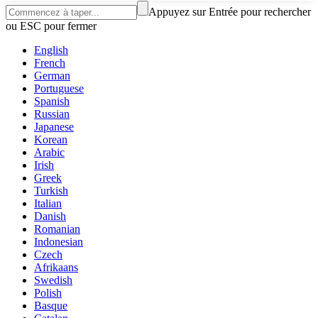
Appuyez sur Entrée pour rechercher
ou ESC pour fermer
English
French
German
Portuguese
Spanish
Russian
Japanese
Korean
Arabic
Irish
Greek
Turkish
Italian
Danish
Romanian
Indonesian
Czech
Afrikaans
Swedish
Polish
Basque