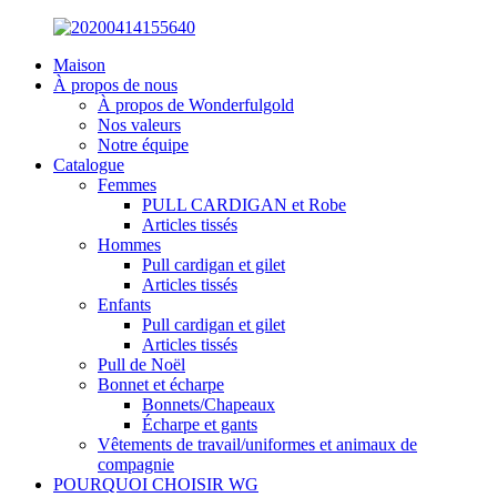
Maison
À propos de nous
À propos de Wonderfulgold
Nos valeurs
Notre équipe
Catalogue
Femmes
PULL CARDIGAN et Robe
Articles tissés
Hommes
Pull cardigan et gilet
Articles tissés
Enfants
Pull cardigan et gilet
Articles tissés
Pull de Noël
Bonnet et écharpe
Bonnets/Chapeaux
Écharpe et gants
Vêtements de travail/uniformes et animaux de
compagnie
POURQUOI CHOISIR WG