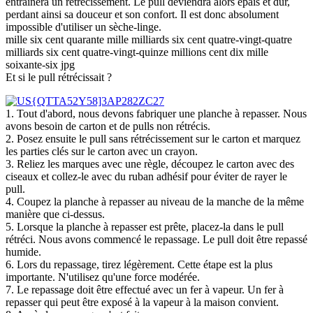
entraînera un rétrécissement. Le pull deviendra alors épais et dur,
perdant ainsi sa douceur et son confort. Il est donc absolument
impossible d'utiliser un sèche-linge.
mille six cent quarante mille milliards six cent quatre-vingt-quatre
milliards six cent quatre-vingt-quinze millions cent dix mille
soixante-six jpg
Et si le pull rétrécissait ?
1. Tout d'abord, nous devons fabriquer une planche à repasser. Nous
avons besoin de carton et de pulls non rétrécis.
2. Posez ensuite le pull sans rétrécissement sur le carton et marquez
les parties clés sur le carton avec un crayon.
3. Reliez les marques avec une règle, découpez le carton avec des
ciseaux et collez-le avec du ruban adhésif pour éviter de rayer le
pull.
4. Coupez la planche à repasser au niveau de la manche de la même
manière que ci-dessus.
5. Lorsque la planche à repasser est prête, placez-la dans le pull
rétréci. Nous avons commencé le repassage. Le pull doit être repassé
humide.
6. Lors du repassage, tirez légèrement. Cette étape est la plus
importante. N'utilisez qu'une force modérée.
7. Le repassage doit être effectué avec un fer à vapeur. Un fer à
repasser qui peut être exposé à la vapeur à la maison convient.