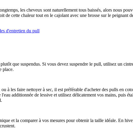
ongtemps, les cheveux sont naturellement tous baissés, alors nous pouvons 
oit de cette chaleur tout en le cajolant avec une brosse sur le peignant 
lutôt que suspendus. Si vous devez suspendre le pull, utilisez un cintre
e place.
u à les faire nettoyer à sec, il est préférable d'acheter des pulls en cot
 l'eau additionnée de lessive et utilisez délicatement vos mains, puis ét
l.
nique et la comparer à vos mesures pour obtenir la taille idéale. En hiver
crustent.