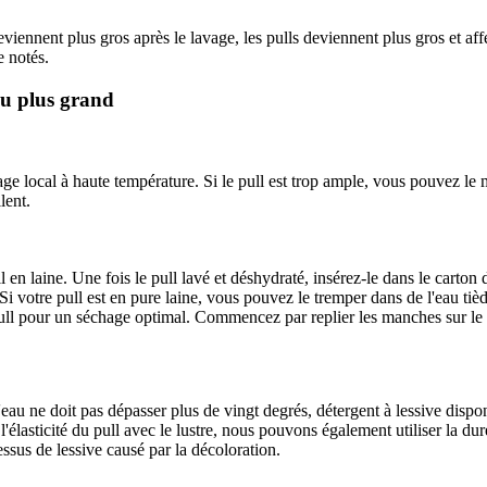
viennent plus gros après le lavage, les pulls deviennent plus gros et aff
e notés.
nu plus grand
fage local à haute température. Si le pull est trop ample, vous pouvez l
lent.
 en laine. Une fois le pull lavé et déshydraté, insérez-le dans le carton
. Si votre pull est en pure laine, vous pouvez le tremper dans de l'eau ti
le pull pour un séchage optimal. Commencez par replier les manches sur le
'eau ne doit pas dépasser plus de vingt degrés, détergent à lessive dispon
élasticité du pull avec le lustre, nous pouvons également utiliser la duré
essus de lessive causé par la décoloration.