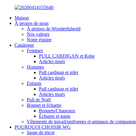
Maison
À propos de nous
À propos de Wonderfulgold
Nos valeurs
Notre équipe
Catalogue
Femmes
PULL CARDIGAN et Robe
Articles tissés
Hommes
Pull cardigan et gilet
Articles tissés
Enfants
Pull cardigan et gilet
Articles tissés
Pull de Noël
Bonnet et écharpe
Bonnets/Chapeaux
Écharpe et gants
Vêtements de travail/uniformes et animaux de compagni
POURQUOI CHOISIR WG
Jauge de tricot