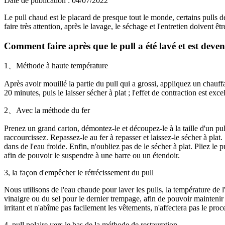
Date de publication : 04/07/2022
Le pull chaud est le placard de presque tout le monde, certains pulls de
faire très attention, après le lavage, le séchage et l'entretien doivent êtr
Comment faire après que le pull a été lavé et est deve
1、Méthode à haute température
Après avoir mouillé la partie du pull qui a grossi, appliquez un chauf
20 minutes, puis le laisser sécher à plat ; l'effet de contraction est excel
2、Avec la méthode du fer
Prenez un grand carton, démontez-le et découpez-le à la taille d'un pull
raccourcissez. Repassez-le au fer à repasser et laissez-le sécher à plat
dans de l'eau froide. Enfin, n'oubliez pas de le sécher à plat. Pliez 
afin de pouvoir le suspendre à une barre ou un étendoir.
3, la façon d'empêcher le rétrécissement du pull
Nous utilisons de l'eau chaude pour laver les pulls, la température de l
vinaigre ou du sel pour le dernier trempage, afin de pouvoir maintenir l'
irritant et n'abîme pas facilement les vêtements, n'affectera pas le proc
4, pull polaire vers le bas de la méthode de restauration