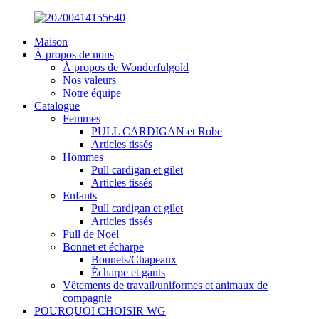
Maison
À propos de nous
À propos de Wonderfulgold
Nos valeurs
Notre équipe
Catalogue
Femmes
PULL CARDIGAN et Robe
Articles tissés
Hommes
Pull cardigan et gilet
Articles tissés
Enfants
Pull cardigan et gilet
Articles tissés
Pull de Noël
Bonnet et écharpe
Bonnets/Chapeaux
Écharpe et gants
Vêtements de travail/uniformes et animaux de
compagnie
POURQUOI CHOISIR WG