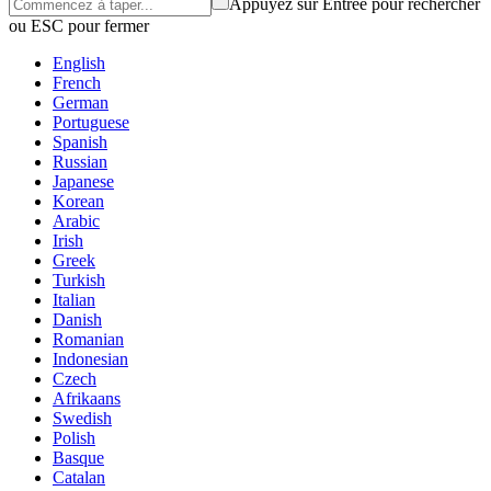
Appuyez sur Entrée pour rechercher
ou ESC pour fermer
English
French
German
Portuguese
Spanish
Russian
Japanese
Korean
Arabic
Irish
Greek
Turkish
Italian
Danish
Romanian
Indonesian
Czech
Afrikaans
Swedish
Polish
Basque
Catalan