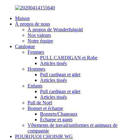
Maison
À propos de nous
À propos de Wonderfulgold
Nos valeurs
Notre équipe
Catalogue
Femmes
PULL CARDIGAN et Robe
Articles tissés
Hommes
Pull cardigan et gilet
Articles tissés
Enfants
Pull cardigan et gilet
Articles tissés
Pull de Noël
Bonnet et écharpe
Bonnets/Chapeaux
Écharpe et gants
Vêtements de travail/uniformes et animaux de
compagnie
POURQUOI CHOISIR WG