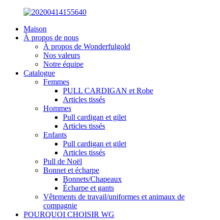
Maison
À propos de nous
À propos de Wonderfulgold
Nos valeurs
Notre équipe
Catalogue
Femmes
PULL CARDIGAN et Robe
Articles tissés
Hommes
Pull cardigan et gilet
Articles tissés
Enfants
Pull cardigan et gilet
Articles tissés
Pull de Noël
Bonnet et écharpe
Bonnets/Chapeaux
Écharpe et gants
Vêtements de travail/uniformes et animaux de
compagnie
POURQUOI CHOISIR WG