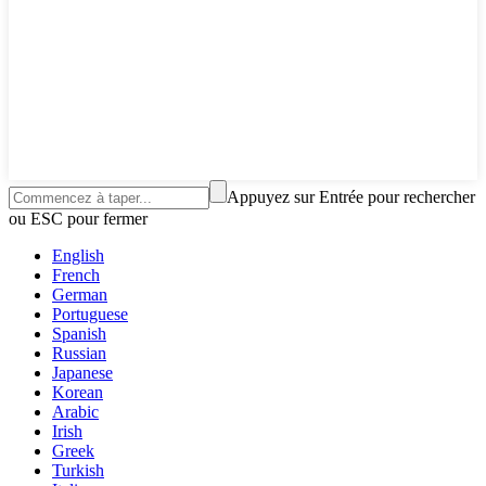
Appuyez sur Entrée pour rechercher
ou ESC pour fermer
English
French
German
Portuguese
Spanish
Russian
Japanese
Korean
Arabic
Irish
Greek
Turkish