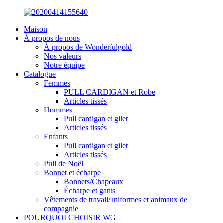
Maison
À propos de nous
À propos de Wonderfulgold
Nos valeurs
Notre équipe
Catalogue
Femmes
PULL CARDIGAN et Robe
Articles tissés
Hommes
Pull cardigan et gilet
Articles tissés
Enfants
Pull cardigan et gilet
Articles tissés
Pull de Noël
Bonnet et écharpe
Bonnets/Chapeaux
Écharpe et gants
Vêtements de travail/uniformes et animaux de
compagnie
POURQUOI CHOISIR WG