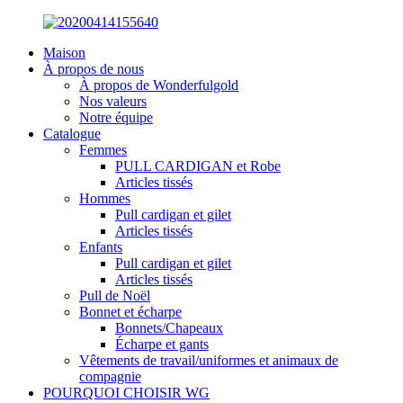
Maison
À propos de nous
À propos de Wonderfulgold
Nos valeurs
Notre équipe
Catalogue
Femmes
PULL CARDIGAN et Robe
Articles tissés
Hommes
Pull cardigan et gilet
Articles tissés
Enfants
Pull cardigan et gilet
Articles tissés
Pull de Noël
Bonnet et écharpe
Bonnets/Chapeaux
Écharpe et gants
Vêtements de travail/uniformes et animaux de
compagnie
POURQUOI CHOISIR WG