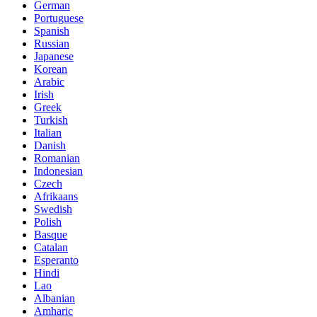
German
Portuguese
Spanish
Russian
Japanese
Korean
Arabic
Irish
Greek
Turkish
Italian
Danish
Romanian
Indonesian
Czech
Afrikaans
Swedish
Polish
Basque
Catalan
Esperanto
Hindi
Lao
Albanian
Amharic