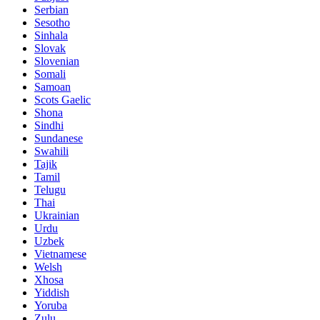
Serbian
Sesotho
Sinhala
Slovak
Slovenian
Somali
Samoan
Scots Gaelic
Shona
Sindhi
Sundanese
Swahili
Tajik
Tamil
Telugu
Thai
Ukrainian
Urdu
Uzbek
Vietnamese
Welsh
Xhosa
Yiddish
Yoruba
Zulu