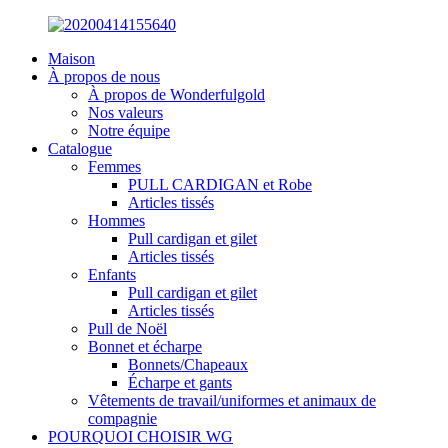
Maison
À propos de nous
À propos de Wonderfulgold
Nos valeurs
Notre équipe
Catalogue
Femmes
PULL CARDIGAN et Robe
Articles tissés
Hommes
Pull cardigan et gilet
Articles tissés
Enfants
Pull cardigan et gilet
Articles tissés
Pull de Noël
Bonnet et écharpe
Bonnets/Chapeaux
Écharpe et gants
Vêtements de travail/uniformes et animaux de
compagnie
POURQUOI CHOISIR WG