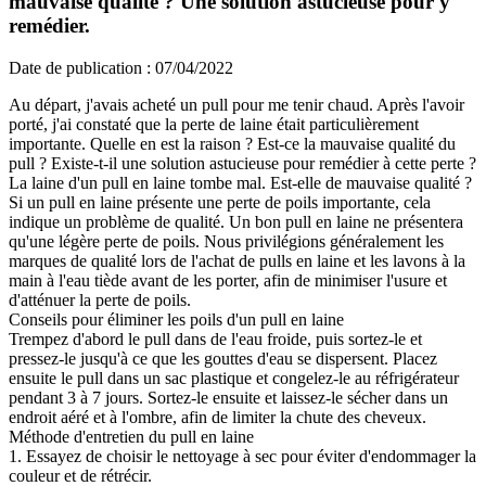
mauvaise qualité ? Une solution astucieuse pour y
remédier.
Date de publication : 07/04/2022
Au départ, j'avais acheté un pull pour me tenir chaud. Après l'avoir
porté, j'ai constaté que la perte de laine était particulièrement
importante. Quelle en est la raison ? Est-ce la mauvaise qualité du
pull ? Existe-t-il une solution astucieuse pour remédier à cette perte ?
La laine d'un pull en laine tombe mal. Est-elle de mauvaise qualité ?
Si un pull en laine présente une perte de poils importante, cela
indique un problème de qualité. Un bon pull en laine ne présentera
qu'une légère perte de poils. Nous privilégions généralement les
marques de qualité lors de l'achat de pulls en laine et les lavons à la
main à l'eau tiède avant de les porter, afin de minimiser l'usure et
d'atténuer la perte de poils.
Conseils pour éliminer les poils d'un pull en laine
Trempez d'abord le pull dans de l'eau froide, puis sortez-le et
pressez-le jusqu'à ce que les gouttes d'eau se dispersent. Placez
ensuite le pull dans un sac plastique et congelez-le au réfrigérateur
pendant 3 à 7 jours. Sortez-le ensuite et laissez-le sécher dans un
endroit aéré et à l'ombre, afin de limiter la chute des cheveux.
Méthode d'entretien du pull en laine
1. Essayez de choisir le nettoyage à sec pour éviter d'endommager la
couleur et de rétrécir.