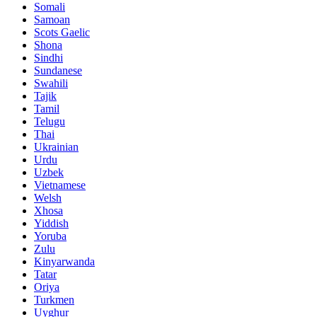
Somali
Samoan
Scots Gaelic
Shona
Sindhi
Sundanese
Swahili
Tajik
Tamil
Telugu
Thai
Ukrainian
Urdu
Uzbek
Vietnamese
Welsh
Xhosa
Yiddish
Yoruba
Zulu
Kinyarwanda
Tatar
Oriya
Turkmen
Uyghur