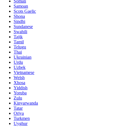
Somali
Samoan
Scots Gaelic
Shona
Sindhi
Sundanese
Swahili
Tajik
Tamil
Telugu
Thai
Ukrainian
Urdu
Uzbek
Vietnamese
Welsh
Xhosa
Yiddish
Yoruba
Zulu
Kinyarwanda
Tatar
Oriya
Turkmen
Uyghur