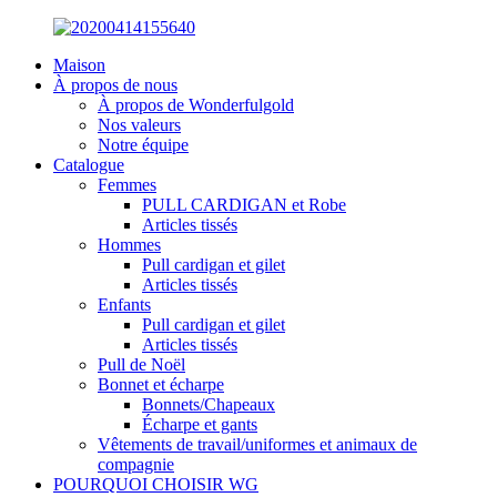
Maison
À propos de nous
À propos de Wonderfulgold
Nos valeurs
Notre équipe
Catalogue
Femmes
PULL CARDIGAN et Robe
Articles tissés
Hommes
Pull cardigan et gilet
Articles tissés
Enfants
Pull cardigan et gilet
Articles tissés
Pull de Noël
Bonnet et écharpe
Bonnets/Chapeaux
Écharpe et gants
Vêtements de travail/uniformes et animaux de
compagnie
POURQUOI CHOISIR WG