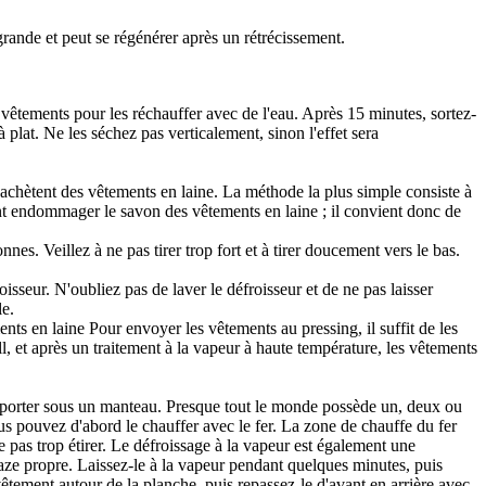
 grande et peut se régénérer après un rétrécissement.
s vêtements pour les réchauffer avec de l'eau. Après 15 minutes, sortez-
à plat. Ne les séchez pas verticalement, sinon l'effet sera
i achètent des vêtements en laine. La méthode la plus simple consiste à
nt endommager le savon des vêtements en laine ; il convient donc de
es. Veillez à ne pas tirer trop fort et à tirer doucement vers le bas.
sseur. N'oubliez pas de laver le défroisseur et de ne pas laisser
le.
ts en laine Pour envoyer les vêtements au pressing, il suffit de les
, et après un traitement à la vapeur à haute température, les vêtements
 à porter sous un manteau. Presque tout le monde possède un, deux ou
ous pouvez d'abord le chauffer avec le fer. La zone de chauffe du fer
ne pas trop étirer. Le défroissage à la vapeur est également une
gaze propre. Laissez-le à la vapeur pendant quelques minutes, puis
vêtement autour de la planche, puis repassez-le d'avant en arrière avec