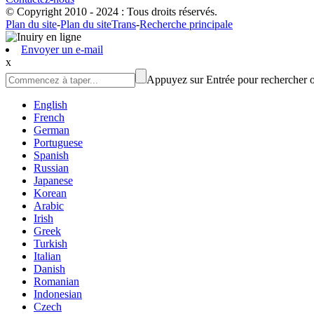
© Copyright 2010 - 2024 : Tous droits réservés.
Plan du site
-
Plan du siteTrans
-
Recherche principale
Envoyer un e-mail
x
Appuyez sur Entrée pour rechercher 
English
French
German
Portuguese
Spanish
Russian
Japanese
Korean
Arabic
Irish
Greek
Turkish
Italian
Danish
Romanian
Indonesian
Czech