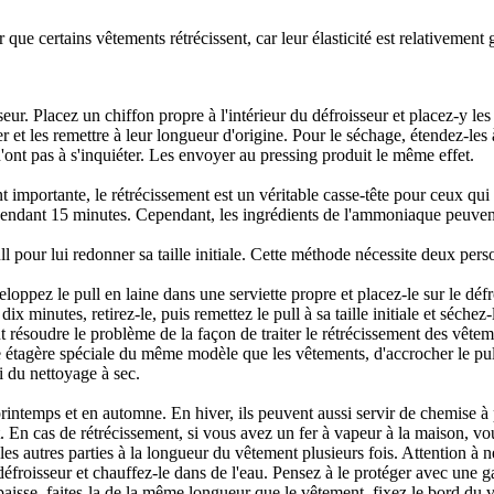
r que certains vêtements rétrécissent, car leur élasticité est relativement
seur. Placez un chiffon propre à l'intérieur du défroisseur et placez-y le
rer et les remettre à leur longueur d'origine. Pour le séchage, étendez-les 
'ont pas à s'inquiéter. Les envoyer au pressing produit le même effet.
nt importante, le rétrécissement est un véritable casse-tête pour ceux qu
l pendant 15 minutes. Cependant, les ingrédients de l'ammoniaque peuve
our lui redonner sa taille initiale. Cette méthode nécessite deux personn
ez le pull en laine dans une serviette propre et placez-le sur le défroi
ix minutes, retirez-le, puis remettez le pull à sa taille initiale et séchez-
résoudre le problème de la façon de traiter le rétrécissement des vêtemen
ne étagère spéciale du même modèle que les vêtements, d'accrocher le pull
i du nettoyage à sec.
u printemps et en automne. En hiver, ils peuvent aussi servir de chemise
ent. En cas de rétrécissement, si vous avez un fer à vapeur à la maison, v
 les autres parties à la longueur du vêtement plusieurs fois. Attention à 
défroisseur et chauffez-le dans de l'eau. Pensez à le protéger avec une 
paisse, faites-la de la même longueur que le vêtement, fixez le bord du 