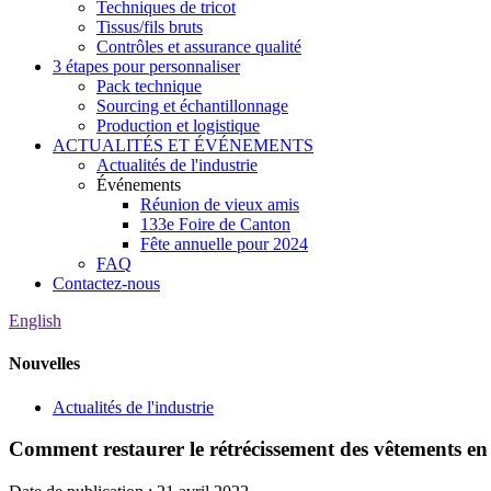
Techniques de tricot
Tissus/fils bruts
Contrôles et assurance qualité
3 étapes pour personnaliser
Pack technique
Sourcing et échantillonnage
Production et logistique
ACTUALITÉS ET ÉVÉNEMENTS
Actualités de l'industrie
Événements
Réunion de vieux amis
133e Foire de Canton
Fête annuelle pour 2024
FAQ
Contactez-nous
English
Nouvelles
Actualités de l'industrie
Comment restaurer le rétrécissement des vêtements en l