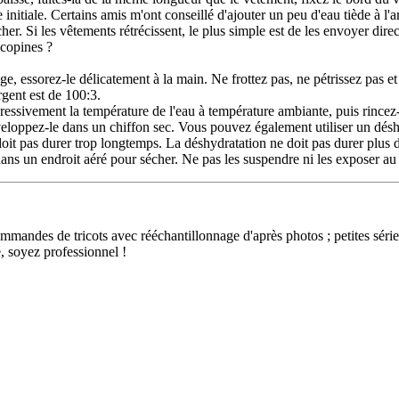
e initiale. Certains amis m'ont conseillé d'ajouter un peu d'eau tiède à
écher. Si les vêtements rétrécissent, le plus simple est de les envoyer dire
 copines ?
e, essorez-le délicatement à la main. Ne frottez pas, ne pétrissez pas et
rgent est de 100:3.
gressivement la température de l'eau à température ambiante, puis rincez-
nveloppez-le dans un chiffon sec. Vous pouvez également utiliser un désh
doit pas durer trop longtemps. La déshydratation ne doit pas durer plus 
dans un endroit aéré pour sécher. Ne pas les suspendre ni les exposer au 
ndes de tricots avec rééchantillonnage d'après photos ; petites séries 
, soyez professionnel !