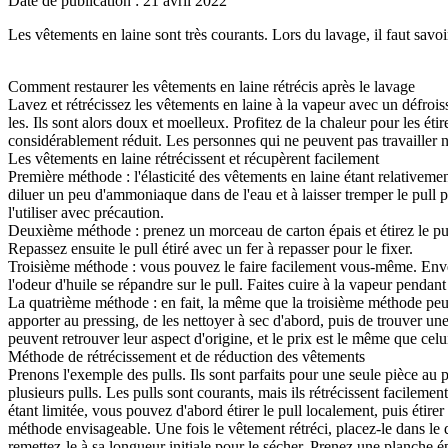
Date de publication : 21 avril 2022
Les vêtements en laine sont très courants. Lors du lavage, il faut savoi
Comment restaurer les vêtements en laine rétrécis après le lavage
Lavez et rétrécissez les vêtements en laine à la vapeur avec un défrois
les. Ils sont alors doux et moelleux. Profitez de la chaleur pour les éti
considérablement réduit. Les personnes qui ne peuvent pas travailler n
Les vêtements en laine rétrécissent et récupèrent facilement
Première méthode : l'élasticité des vêtements en laine étant relativeme
diluer un peu d'ammoniaque dans de l'eau et à laisser tremper le pul
l'utiliser avec précaution.
Deuxième méthode : prenez un morceau de carton épais et étirez le pull p
Repassez ensuite le pull étiré avec un fer à repasser pour le fixer.
Troisième méthode : vous pouvez le faire facilement vous-même. Envelopp
l'odeur d'huile se répandre sur le pull. Faites cuire à la vapeur pendant d
La quatrième méthode : en fait, la même que la troisième méthode peut 
apporter au pressing, de les nettoyer à sec d'abord, puis de trouver u
peuvent retrouver leur aspect d'origine, et le prix est le même que celu
Méthode de rétrécissement et de réduction des vêtements
Prenons l'exemple des pulls. Ils sont parfaits pour une seule pièce a
plusieurs pulls. Les pulls sont courants, mais ils rétrécissent facilem
étant limitée, vous pouvez d'abord étirer le pull localement, puis étirer
méthode envisageable. Une fois le vêtement rétréci, placez-le dans le 
remettez-le à sa longueur initiale pour le sécher. Prenez une planche é