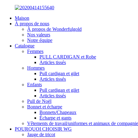
Maison
À propos de nous
À propos de Wonderfulgold
Nos valeurs
Notre équipe
Catalogue
Femmes
PULL CARDIGAN et Robe
Articles tissés
Hommes
Pull cardigan et gilet
Articles tissés
Enfants
Pull cardigan et gilet
Articles tissés
Pull de Noël
Bonnet et écharpe
Bonnets/Chapeaux
Écharpe et gants
Vêtements de travail/uniformes et animaux de compagni
POURQUOI CHOISIR WG
Jauge de tricot