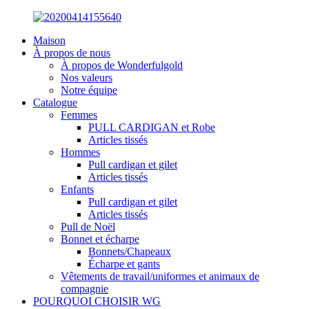
Maison
À propos de nous
À propos de Wonderfulgold
Nos valeurs
Notre équipe
Catalogue
Femmes
PULL CARDIGAN et Robe
Articles tissés
Hommes
Pull cardigan et gilet
Articles tissés
Enfants
Pull cardigan et gilet
Articles tissés
Pull de Noël
Bonnet et écharpe
Bonnets/Chapeaux
Écharpe et gants
Vêtements de travail/uniformes et animaux de
compagnie
POURQUOI CHOISIR WG