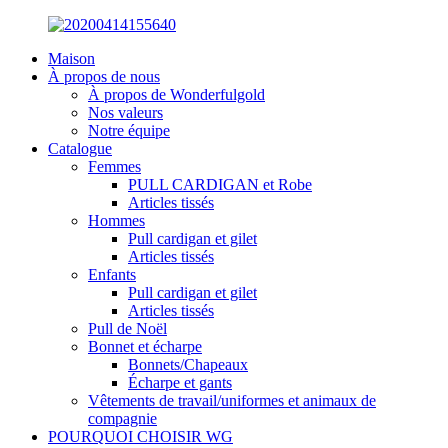
Maison
À propos de nous
À propos de Wonderfulgold
Nos valeurs
Notre équipe
Catalogue
Femmes
PULL CARDIGAN et Robe
Articles tissés
Hommes
Pull cardigan et gilet
Articles tissés
Enfants
Pull cardigan et gilet
Articles tissés
Pull de Noël
Bonnet et écharpe
Bonnets/Chapeaux
Écharpe et gants
Vêtements de travail/uniformes et animaux de
compagnie
POURQUOI CHOISIR WG