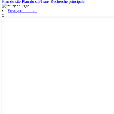
Plan du site
-
Plan du siteTrans
-
Recherche principale
Envoyer un e-mail
x