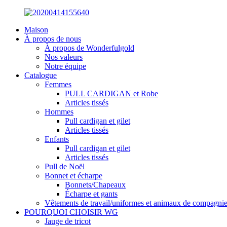
Maison
À propos de nous
À propos de Wonderfulgold
Nos valeurs
Notre équipe
Catalogue
Femmes
PULL CARDIGAN et Robe
Articles tissés
Hommes
Pull cardigan et gilet
Articles tissés
Enfants
Pull cardigan et gilet
Articles tissés
Pull de Noël
Bonnet et écharpe
Bonnets/Chapeaux
Écharpe et gants
Vêtements de travail/uniformes et animaux de compagni
POURQUOI CHOISIR WG
Jauge de tricot