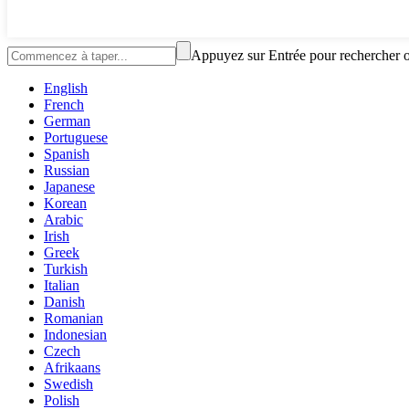
Appuyez sur Entrée pour rechercher 
English
French
German
Portuguese
Spanish
Russian
Japanese
Korean
Arabic
Irish
Greek
Turkish
Italian
Danish
Romanian
Indonesian
Czech
Afrikaans
Swedish
Polish