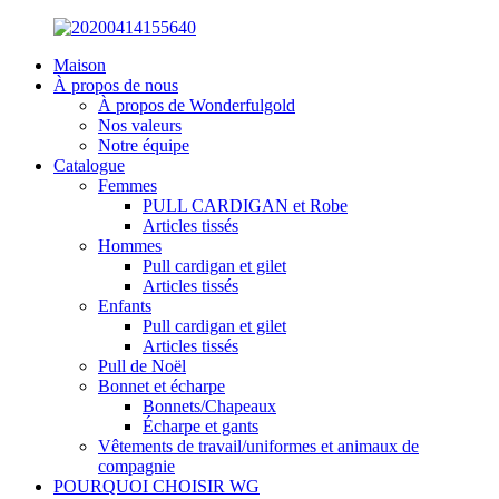
Maison
À propos de nous
À propos de Wonderfulgold
Nos valeurs
Notre équipe
Catalogue
Femmes
PULL CARDIGAN et Robe
Articles tissés
Hommes
Pull cardigan et gilet
Articles tissés
Enfants
Pull cardigan et gilet
Articles tissés
Pull de Noël
Bonnet et écharpe
Bonnets/Chapeaux
Écharpe et gants
Vêtements de travail/uniformes et animaux de
compagnie
POURQUOI CHOISIR WG