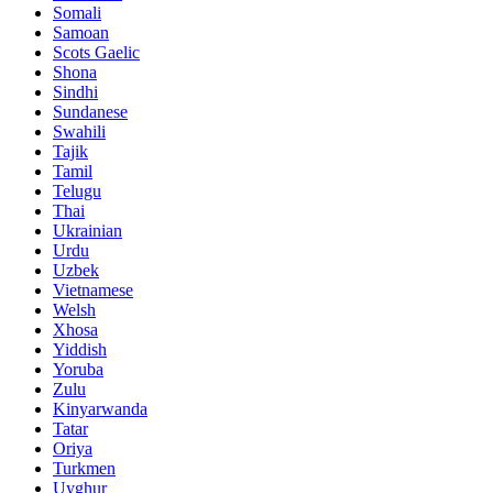
Somali
Samoan
Scots Gaelic
Shona
Sindhi
Sundanese
Swahili
Tajik
Tamil
Telugu
Thai
Ukrainian
Urdu
Uzbek
Vietnamese
Welsh
Xhosa
Yiddish
Yoruba
Zulu
Kinyarwanda
Tatar
Oriya
Turkmen
Uyghur