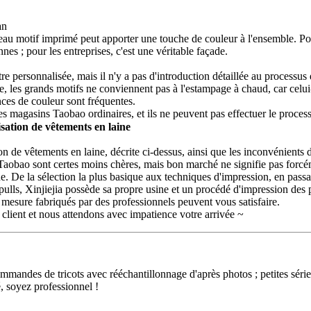
an
au motif imprimé peut apporter une touche de couleur à l'ensemble. Pour 
es ; pour les entreprises, c'est une véritable façade.
 personnalisée, mais il n'y a pas d'introduction détaillée au processus d
, les grands motifs ne conviennent pas à l'estampage à chaud, car celui-ci
nces de couleur sont fréquentes.
es magasins Taobao ordinaires, et ils ne peuvent pas effectuer le proce
sation de vêtements en laine
ion de vêtements en laine, décrite ci-dessus, ainsi que les inconvénients 
 Taobao sont certes moins chères, mais bon marché ne signifie pas forcé
. De la sélection la plus basique aux techniques d'impression, en passan
lls, Xinjiejia possède sa propre usine et un procédé d'impression des p
r mesure fabriqués par des professionnels peuvent vous satisfaire.
 client et nous attendons avec impatience votre arrivée ~
ndes de tricots avec rééchantillonnage d'après photos ; petites séries 
, soyez professionnel !