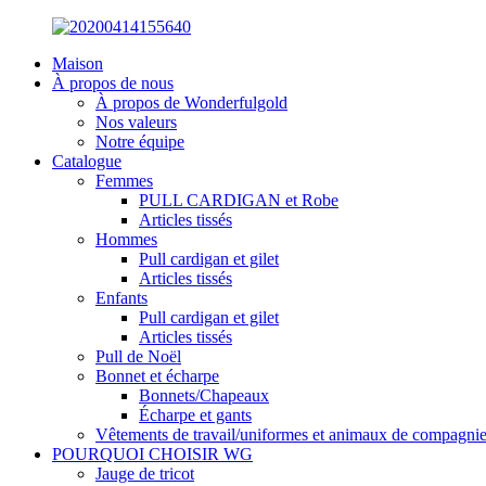
Maison
À propos de nous
À propos de Wonderfulgold
Nos valeurs
Notre équipe
Catalogue
Femmes
PULL CARDIGAN et Robe
Articles tissés
Hommes
Pull cardigan et gilet
Articles tissés
Enfants
Pull cardigan et gilet
Articles tissés
Pull de Noël
Bonnet et écharpe
Bonnets/Chapeaux
Écharpe et gants
Vêtements de travail/uniformes et animaux de compagni
POURQUOI CHOISIR WG
Jauge de tricot