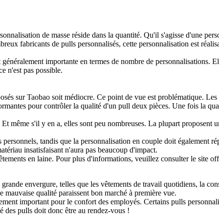
ersonnalisation de masse réside dans la quantité. Qu'il s'agisse d'une pe
reux fabricants de pulls personnalisés, cette personnalisation est réalis
t généralement importante en termes de nombre de personnalisations. Ell
ce n'est pas possible.
roposés sur Taobao soit médiocre. Ce point de vue est problématique. Le
ormantes pour contrôler la qualité d'un pull deux pièces. Une fois la qua
 Et même s'il y en a, elles sont peu nombreuses. La plupart proposent un 
personnels, tandis que la personnalisation en couple doit également ré
matériau insatisfaisant n'aura pas beaucoup d'impact.
ements en laine. Pour plus d'informations, veuillez consulter le site offi
grande envergure, telles que les vêtements de travail quotidiens, la con
 de mauvaise qualité paraissent bon marché à première vue.
ement important pour le confort des employés. Certains pulls personnalisés
té des pulls doit donc être au rendez-vous !