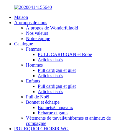
Maison
À propos de nous
À propos de Wonderfulgold
Nos valeurs
Notre équipe
Catalogue
Femmes
PULL CARDIGAN et Robe
Articles tissés
Hommes
Pull cardigan et gilet
Articles tissés
Enfants
Pull cardigan et gilet
Articles tissés
Pull de Noël
Bonnet et écharpe
Bonnets/Chapeaux
Écharpe et gants
Vêtements de travail/uniformes et animaux de
compagnie
POURQUOI CHOISIR WG