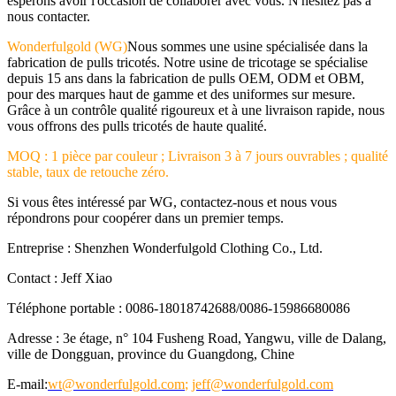
espérons avoir l'occasion de collaborer avec vous. N'hésitez pas à
nous contacter.
Wonderfulgold (WG)
Nous sommes une usine spécialisée dans la
fabrication de pulls tricotés. Notre usine de tricotage se spécialise
depuis 15 ans dans la fabrication de pulls OEM, ODM et OBM,
pour des marques haut de gamme et des uniformes sur mesure.
Grâce à un contrôle qualité rigoureux et à une livraison rapide, nous
vous offrons des pulls tricotés de haute qualité.
MOQ : 1 pièce par couleur ; Livraison 3 à 7 jours ouvrables ; qualité
stable, taux de retouche zéro.
Si vous êtes intéressé par WG, contactez-nous et nous vous
répondrons pour coopérer dans un premier temps.
Entreprise : Shenzhen Wonderfulgold Clothing Co., Ltd.
Contact : Jeff Xiao
Téléphone portable : 0086-18018742688/0086-15986680086
Adresse : 3e étage, n° 104 Fusheng Road, Yangwu, ville de Dalang,
ville de Dongguan, province du Guangdong, Chine
E-mail:
wt@wonderfulgold.com
;
jeff@wonderfulgold.com