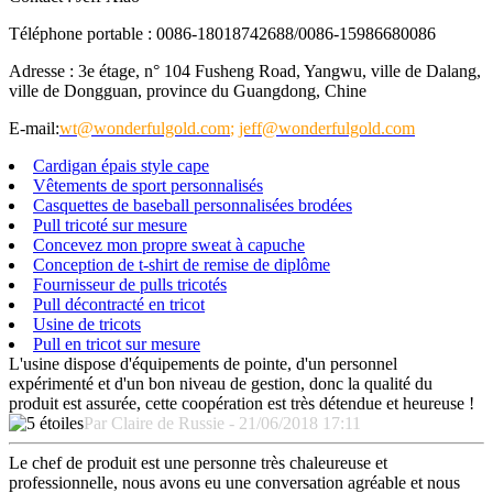
Téléphone portable : 0086-18018742688/0086-15986680086
Adresse : 3e étage, n° 104 Fusheng Road, Yangwu, ville de Dalang,
ville de Dongguan, province du Guangdong, Chine
E-mail:
wt@wonderfulgold.com
;
jeff@wonderfulgold.com
Cardigan épais style cape
Vêtements de sport personnalisés
Casquettes de baseball personnalisées brodées
Pull tricoté sur mesure
Concevez mon propre sweat à capuche
Conception de t-shirt de remise de diplôme
Fournisseur de pulls tricotés
Pull décontracté en tricot
Usine de tricots
Pull en tricot sur mesure
L'usine dispose d'équipements de pointe, d'un personnel
expérimenté et d'un bon niveau de gestion, donc la qualité du
produit est assurée, cette coopération est très détendue et heureuse !
Par Claire de Russie - 21/06/2018 17:11
Le chef de produit est une personne très chaleureuse et
professionnelle, nous avons eu une conversation agréable et nous