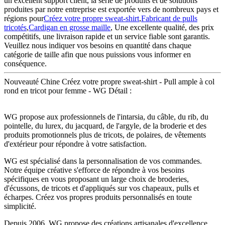
un excellent support client, la série de produits et de solutions
produites par notre entreprise est exportée vers de nombreux pays et
régions pour
Créez votre propre sweat-shirt
,
Fabricant de pulls
tricotés
,
Cardigan en grosse maille
, Une excellente qualité, des prix
compétitifs, une livraison rapide et un service fiable sont garantis.
Veuillez nous indiquer vos besoins en quantité dans chaque
catégorie de taille afin que nous puissions vous informer en
conséquence.
Nouveauté Chine Créez votre propre sweat-shirt - Pull ample à col
rond en tricot pour femme - WG Détail :
WG propose aux professionnels de l'intarsia, du câble, du rib, du
pointelle, du lurex, du jacquard, de l'argyle, de la broderie et des
produits promotionnels plus de tricots, de polaires, de vêtements
d'extérieur pour répondre à votre satisfaction.
WG est spécialisé dans la personnalisation de vos commandes.
Notre équipe créative s'efforce de répondre à vos besoins
spécifiques en vous proposant un large choix de broderies,
d'écussons, de tricots et d'appliqués sur vos chapeaux, pulls et
écharpes. Créez vos propres produits personnalisés en toute
simplicité.
Depuis 2006, WG propose des créations artisanales d'excellence