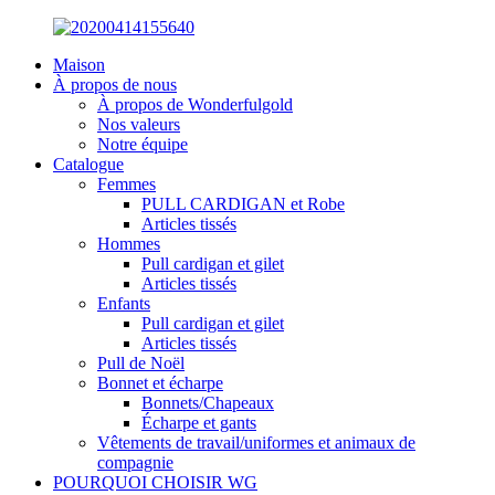
Maison
À propos de nous
À propos de Wonderfulgold
Nos valeurs
Notre équipe
Catalogue
Femmes
PULL CARDIGAN et Robe
Articles tissés
Hommes
Pull cardigan et gilet
Articles tissés
Enfants
Pull cardigan et gilet
Articles tissés
Pull de Noël
Bonnet et écharpe
Bonnets/Chapeaux
Écharpe et gants
Vêtements de travail/uniformes et animaux de
compagnie
POURQUOI CHOISIR WG