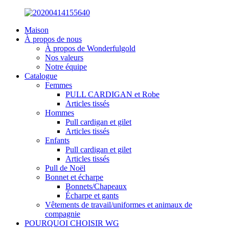
Maison
À propos de nous
À propos de Wonderfulgold
Nos valeurs
Notre équipe
Catalogue
Femmes
PULL CARDIGAN et Robe
Articles tissés
Hommes
Pull cardigan et gilet
Articles tissés
Enfants
Pull cardigan et gilet
Articles tissés
Pull de Noël
Bonnet et écharpe
Bonnets/Chapeaux
Écharpe et gants
Vêtements de travail/uniformes et animaux de
compagnie
POURQUOI CHOISIR WG