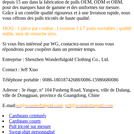
depuis 15 ans dans la fabrication de pulls OEM, ODM et OBM,
pour des marques haut de gamme et des uniformes sur mesure.
Grâce à un contrôle qualité rigoureux et à une livraison rapide, nous
vous offrons des pulls tricotés de haute qualité.
MOQ : 1 pièce par couleur ; Livraison 3 à 7 jours ouvrables ; qualité
stable, taux de retouche zéro.
Si vous êtes intéressé par WG, contactez-nous et nous vous
répondrons pour coopérer dans un premier temps.
Entreprise : Shenzhen Wonderfulgold Clothing Co., Ltd.
Contact : Jeff Xiao
Téléphone portable : 0086-18018742688/0086-15986680086
Adresse : 3e étage, n° 104 Fusheng Road, Yangwu, ville de Dalang,
ville de Dongguan, province du Guangdong, Chine
E-mail:
wt@wonderfulgold.com
;
jeff@wonderfulgold.com
Cardigans ceinturés
Cardigans courts
Pull tricoté sur mesure
Sweat-shirt personnalisé