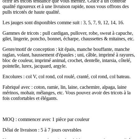
offrir les tricots tendance que vous méritez. Grâce à un contrôle
qualité rigoureux et à une livraison rapide, nous vous offrons des
pulls tricotés de haute qualité.
Les jauges sont disponibles comme suit : 3, 5, 7, 9, 12, 14, 16.
Gammes de tricots : pull cardigan, pullover, robe, sweat à capuche,
gilet, lingerie, poncho, bonnet, écharpe, chaussettes & mitaines, etc.
Genre/motif de conception : kit épais, manche bouffante, manche
raglan, volant, haussement d'épaules ; uni, câble, imprimé à rayures,
bloc de couleur, imprimé animal, crochet, dentelle, intarsia, côtelé,
pointelle, lurex, jacquard, argyle.
Encolures : col V, col rond, col roulé, cranté, col rond, col bateau.
Fabriqué avec : coton, ramie, lin, laine, cachemire, alpaga, laine
mérinos, mohair, mélanges, etc. Vous pouvez avoir des tricots à la
fois confortables et élégants.
MOQ : commencer avec 1 pièce par couleur
Délai de livraison : 5 à 7 jours ouvrables