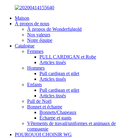
Maison
À propos de nous
À propos de Wonderfulgold
Nos valeurs
Notre équipe
Catalogue
Femmes
PULL CARDIGAN et Robe
Articles tissés
Hommes
Pull cardigan et gilet
Articles tissés
Enfants
Pull cardigan et gilet
Articles tissés
Pull de Noël
Bonnet et écharpe
Bonnets/Chapeaux
Écharpe et gants
Vêtements de travail/uniformes et animaux de
compagnie
POURQUOI CHOISIR WG