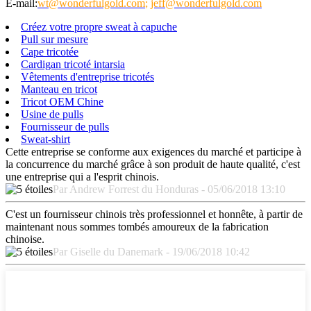
E-mail:
wt@wonderfulgold.com
;
jeff@wonderfulgold.com
Créez votre propre sweat à capuche
Pull sur mesure
Cape tricotée
Cardigan tricoté intarsia
Vêtements d'entreprise tricotés
Manteau en tricot
Tricot OEM Chine
Usine de pulls
Fournisseur de pulls
Sweat-shirt
Cette entreprise se conforme aux exigences du marché et participe à
la concurrence du marché grâce à son produit de haute qualité, c'est
une entreprise qui a l'esprit chinois.
Par Andrew Forrest du Honduras - 05/06/2018 13:10
C'est un fournisseur chinois très professionnel et honnête, à partir de
maintenant nous sommes tombés amoureux de la fabrication
chinoise.
Par Giselle du Danemark - 19/06/2018 10:42