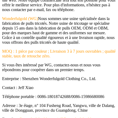
site web. Notre équipe commerciale fera tout son possible pour vous
offrir le meilleur service. Pour plus d'informations, n'hésitez pas à
nous contacter par e-mail, fax ou téléphone.
Wonderfulgold (WG)
Nous sommes une usine spécialisée dans la
fabrication de pulls tricotés. Notre usine de tricotage se spécialise
depuis 15 ans dans la fabrication de pulls OEM, ODM et OBM,
pour des marques haut de gamme et des uniformes sur mesure.
Grâce à un contrôle qualité rigoureux et à une livraison rapide, nous
vous offrons des pulls tricotés de haute qualité.
MOQ : 1 pièce par couleur ; Livraison 3 à 7 jours ouvrables ; qualité
stable, taux de retouche zéro.
Si vous êtes intéressé par WG, contactez-nous et nous vous
répondrons pour coopérer dans un premier temps.
Entreprise : Shenzhen Wonderfulgold Clothing Co., Ltd.
Contact : Jeff Xiao
Téléphone portable : 0086-18018742688/0086-15986680086
Adresse : 3e étage, n° 104 Fusheng Road, Yangwu, ville de Dalang,
ville de Dongguan, province du Guangdong, Chine