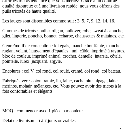
offrir les tricots tendance que vous méritez. Grâce à un contrôle
qualité rigoureux et à une livraison rapide, nous vous offrons des
pulls tricotés de haute qualité.
Les jauges sont disponibles comme suit : 3, 5, 7, 9, 12, 14, 16.
Gammes de tricots : pull cardigan, pullover, robe, sweat à capuche,
gilet, lingerie, poncho, bonnet, écharpe, chaussettes & mitaines, etc.
Genre/motif de conception : kit épais, manche bouffante, manche
raglan, volant, haussement d'épaules ; uni, câble, imprimé à rayures,
bloc de couleur, imprimé animal, crochet, dentelle, intarsia, côtelé,
pointelle, lurex, jacquard, argyle.
Encolures : col V, col rond, col roulé, cranté, col rond, col bateau.
Fabriqué avec : coton, ramie, lin, laine, cachemire, alpaga, laine
mérinos, mohair, mélanges, etc. Vous pouvez avoir des tricots à la
fois confortables et élégants.
MOQ : commencer avec 1 pièce par couleur
Délai de livraison : 5 à 7 jours ouvrables