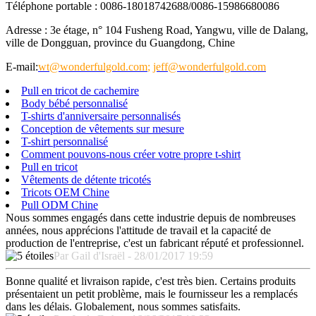
Téléphone portable : 0086-18018742688/0086-15986680086
Adresse : 3e étage, n° 104 Fusheng Road, Yangwu, ville de Dalang,
ville de Dongguan, province du Guangdong, Chine
E-mail:
wt@wonderfulgold.com
;
jeff@wonderfulgold.com
Pull en tricot de cachemire
Body bébé personnalisé
T-shirts d'anniversaire personnalisés
Conception de vêtements sur mesure
T-shirt personnalisé
Comment pouvons-nous créer votre propre t-shirt
Pull en tricot
Vêtements de détente tricotés
Tricots OEM Chine
Pull ODM Chine
Nous sommes engagés dans cette industrie depuis de nombreuses
années, nous apprécions l'attitude de travail et la capacité de
production de l'entreprise, c'est un fabricant réputé et professionnel.
Par Gail d'Israël - 28/01/2017 19:59
Bonne qualité et livraison rapide, c'est très bien. Certains produits
présentaient un petit problème, mais le fournisseur les a remplacés
dans les délais. Globalement, nous sommes satisfaits.