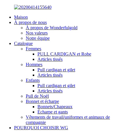
Maison
À propos de nous
À propos de Wonderfulgold
Nos valeurs
Notre équipe
Catalogue
Femmes
PULL CARDIGAN et Robe
Articles tissés
Hommes
Pull cardigan et gilet
Articles tissés
Enfants
Pull cardigan et gilet
Articles tissés
Pull de Noël
Bonnet et écharpe
Bonnets/Chapeaux
Écharpe et gants
Vêtements de travail/uniformes et animaux de
compagnie
POURQUOI CHOISIR WG