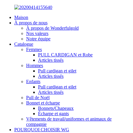
Maison
À propos de nous
À propos de Wonderfulgold
Nos valeurs
Notre équipe
Catalogue
Femmes
PULL CARDIGAN et Robe
Articles tissés
Hommes
Pull cardigan et gilet
Articles tissés
Enfants
Pull cardigan et gilet
Articles tissés
Pull de Noël
Bonnet et écharpe
Bonnets/Chapeaux
Écharpe et gants
Vêtements de travail/uniformes et animaux de
compagnie
POURQUOI CHOISIR WG