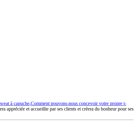
sweat à capuche
,
Comment pouvons-nous concevoir votre propre t-
era appréciée et accueillie par ses clients et créera du bonheur pour ses