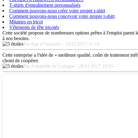
T-shirts d'entraînement personnalisés
Comment pouvons-nous créer votre propre t-shirt
Comment pouvons-nous concevoir votre propre t-shirt
Mitaines en tricot
Vêtements de fête tricotés
Cette société propose de nombreuses options prêtes à l'emploi parmi 
à nos besoins.
Par Rae d'Australie - 19/12/2017 11:10
Cette entreprise a l'idée de « meilleure qualité, coûts de traitement inf
choisi de coopérer.
Par Annabelle de Cologne - 28/01/2017 19:59