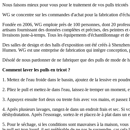
Nous faisons mieux pour vous pour le traitement de vos pulls tricotés 
WG se concentre sur les commandes d'achat pour la fabrication d'échanti
Fondée en 2006, WG emploie près de 100 personnes, dont 20 profession
artisans fournissant des données complètes et précises, des peintres et
livraisons juste-à-temps. Tous les équipements d'échantillonnage e
Des salles de design et des halls d'exposition ont été créés à Shenzhe
Humen. WG est une entreprise de fabrication qui intègre conception, pr
Désolé de nous pardonner de ne fabriquer que des pulls de mode de hau
Comment laver les pulls en tricot ?
1. Mettez de l'eau froide dans le bassin, ajoutez de la lessive en poudr
2. Pliez le pull et mettez-le dans l'eau, laissez-le tremper un moment,
3. Appuyez ensuite fort deux ou trente fois avec vos mains, et passez l
4. Après plusieurs lavages, rangez-le dans un endroit frais et sec. Si v
déshydratation. Après l'essorage, sortez-le et placez-le à plat dans un en
5. Pour le séchage, si les conditions sont mauvaises à la maison, vous 
le pull est trop lourd, il est préférable de ne pas le suspendre, car cela l