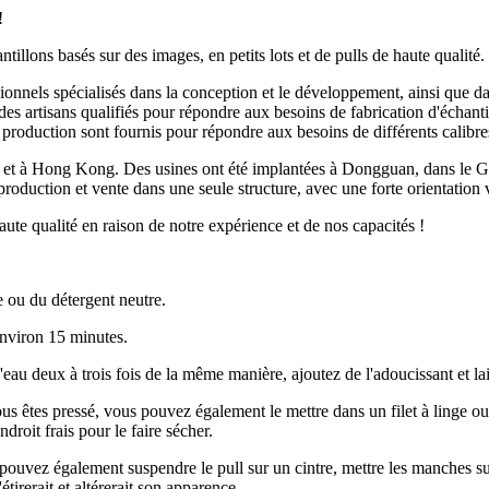
!
llons basés sur des images, en petits lots et de pulls de haute qualité.
nels spécialisés dans la conception et le développement, ainsi que dan
 des artisans qualifiés pour répondre aux besoins de fabrication d'échant
t de production sont fournis pour répondre aux besoins de différents 
n et à Hong Kong. Des usines ont été implantées à Dongguan, dans le Guan
oduction et vente dans une seule structure, avec une forte orientation 
te qualité en raison de notre expérience et de nos capacités !
e ou du détergent neutre.
 environ 15 minutes.
'eau deux à trois fois de la même manière, ajoutez de l'adoucissant et l
ous êtes pressé, vous pouvez également le mettre dans un filet à linge ou
droit frais pour le faire sécher.
pouvez également suspendre le pull sur un cintre, mettre les manches sur 
'étirerait et altérerait son apparence.