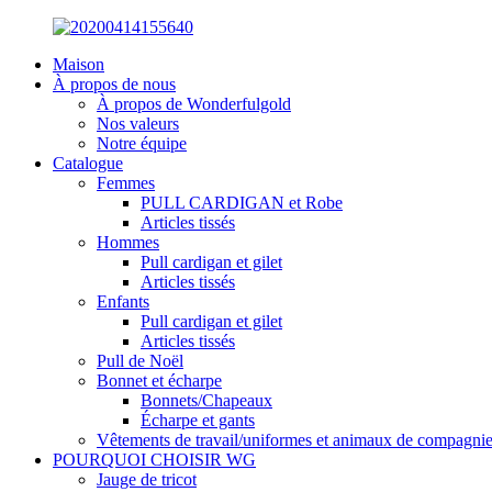
Maison
À propos de nous
À propos de Wonderfulgold
Nos valeurs
Notre équipe
Catalogue
Femmes
PULL CARDIGAN et Robe
Articles tissés
Hommes
Pull cardigan et gilet
Articles tissés
Enfants
Pull cardigan et gilet
Articles tissés
Pull de Noël
Bonnet et écharpe
Bonnets/Chapeaux
Écharpe et gants
Vêtements de travail/uniformes et animaux de compagni
POURQUOI CHOISIR WG
Jauge de tricot