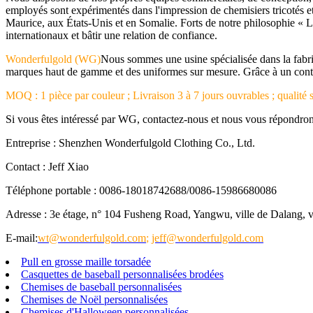
employés sont expérimentés dans l'impression de chemisiers tricotés e
Maurice, aux États-Unis et en Somalie. Forts de notre philosophie « La
internationaux et bâtir une relation de confiance.
Wonderfulgold (WG)
Nous sommes une usine spécialisée dans la fabri
marques haut de gamme et des uniformes sur mesure. Grâce à un contrôle
MOQ : 1 pièce par couleur ; Livraison 3 à 7 jours ouvrables ; qualité s
Si vous êtes intéressé par WG, contactez-nous et nous vous répondro
Entreprise : Shenzhen Wonderfulgold Clothing Co., Ltd.
Contact : Jeff Xiao
Téléphone portable : 0086-18018742688/0086-15986680086
Adresse : 3e étage, n° 104 Fusheng Road, Yangwu, ville de Dalang,
E-mail:
wt@wonderfulgold.com
;
jeff@wonderfulgold.com
Pull en grosse maille torsadée
Casquettes de baseball personnalisées brodées
Chemises de baseball personnalisées
Chemises de Noël personnalisées
Chemises d'Halloween personnalisées