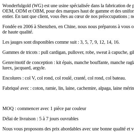
Wonderfulgold (WG) est une usine spécialisée dans la fabrication de pu
OEM, ODM et OBM, pour des marques haut de gamme et des uniformes su
entier. En tant que client, vous êtes au cœur de nos préoccupations ; 
Fondée en 2006 à Shenzhen, en Chine, nous nous préparons à vous offrir
de haute qualité.
Les jauges sont disponibles comme suit : 3, 5, 7, 9, 12, 14, 16.
Gammes de tricots : pull cardigan, pullover, robe, sweat à capuche, gil
Genre/motif de conception : kit épais, manche bouffante, manche raglan,
lurex, jacquard, argyle.
Encolures : col V, col rond, col roulé, cranté, col rond, col bateau.
Fabriqué avec : coton, ramie, lin, laine, cachemire, alpaga, laine mérin
MOQ : commencer avec 1 pièce par couleur
Délai de livraison : 5 à 7 jours ouvrables
Nous vous proposons des prix abordables avec une bonne qualité et v