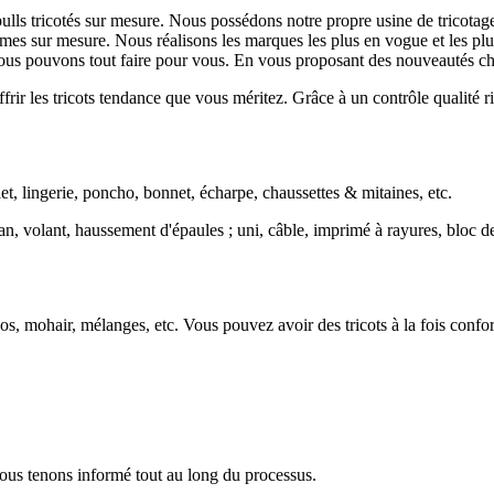
lls tricotés sur mesure. Nous possédons notre propre usine de tricotage
r mesure. Nous réalisons les marques les plus en vogue et les plus g
nous pouvons tout faire pour vous. En vous proposant des nouveautés chaq
 les tricots tendance que vous méritez. Grâce à un contrôle qualité rig
et, lingerie, poncho, bonnet, écharpe, chaussettes & mitaines, etc.
 volant, haussement d'épaules ; uni, câble, imprimé à rayures, bloc de c
os, mohair, mélanges, etc. Vous pouvez avoir des tricots à la fois confor
ous tenons informé tout au long du processus.