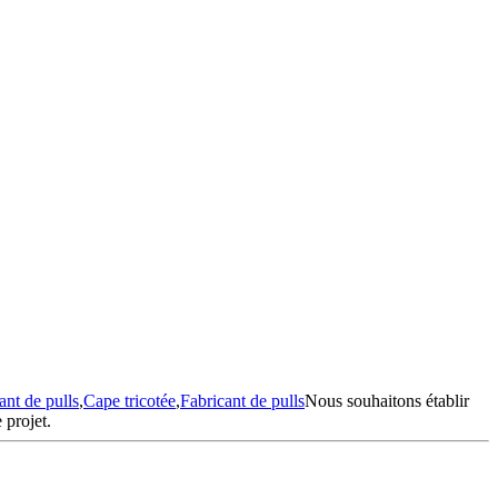
ant de pulls
,
Cape tricotée
,
Fabricant de pulls
Nous souhaitons établir
 projet.