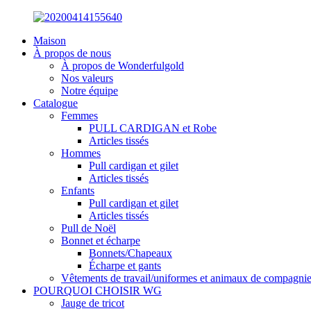
Maison
À propos de nous
À propos de Wonderfulgold
Nos valeurs
Notre équipe
Catalogue
Femmes
PULL CARDIGAN et Robe
Articles tissés
Hommes
Pull cardigan et gilet
Articles tissés
Enfants
Pull cardigan et gilet
Articles tissés
Pull de Noël
Bonnet et écharpe
Bonnets/Chapeaux
Écharpe et gants
Vêtements de travail/uniformes et animaux de compagni
POURQUOI CHOISIR WG
Jauge de tricot