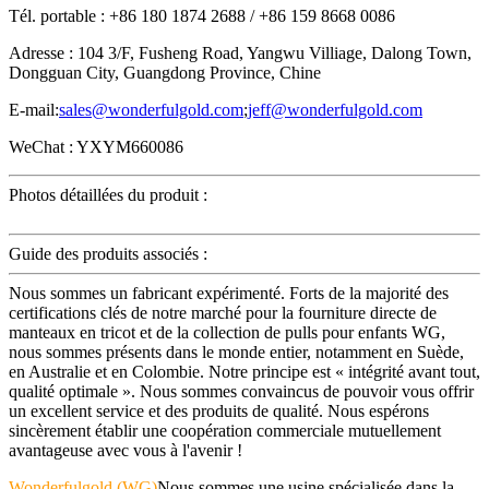
Tél. portable : +86 180 1874 2688 / +86 159 8668 0086
Adresse : 104 3/F, Fusheng Road, Yangwu Villiage, Dalong Town,
Dongguan City, Guangdong Province, Chine
E-mail:
sales@wonderfulgold.com
;
jeff@wonderfulgold.com
WeChat : YXYM660086
Photos détaillées du produit :
Guide des produits associés :
Nous sommes un fabricant expérimenté. Forts de la majorité des
certifications clés de notre marché pour la fourniture directe de
manteaux en tricot et de la collection de pulls pour enfants WG,
nous sommes présents dans le monde entier, notamment en Suède,
en Australie et en Colombie. Notre principe est « intégrité avant tout,
qualité optimale ». Nous sommes convaincus de pouvoir vous offrir
un excellent service et des produits de qualité. Nous espérons
sincèrement établir une coopération commerciale mutuellement
avantageuse avec vous à l'avenir !
Wonderfulgold (WG)
Nous sommes une usine spécialisée dans la