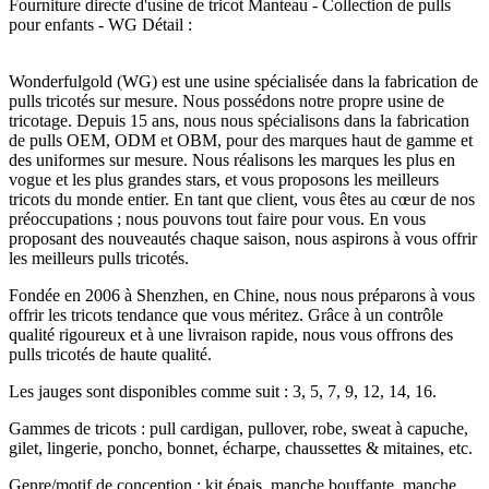
Fourniture directe d'usine de tricot Manteau - Collection de pulls
pour enfants - WG Détail :
Wonderfulgold (WG) est une usine spécialisée dans la fabrication de
pulls tricotés sur mesure. Nous possédons notre propre usine de
tricotage. Depuis 15 ans, nous nous spécialisons dans la fabrication
de pulls OEM, ODM et OBM, pour des marques haut de gamme et
des uniformes sur mesure. Nous réalisons les marques les plus en
vogue et les plus grandes stars, et vous proposons les meilleurs
tricots du monde entier. En tant que client, vous êtes au cœur de nos
préoccupations ; nous pouvons tout faire pour vous. En vous
proposant des nouveautés chaque saison, nous aspirons à vous offrir
les meilleurs pulls tricotés.
Fondée en 2006 à Shenzhen, en Chine, nous nous préparons à vous
offrir les tricots tendance que vous méritez. Grâce à un contrôle
qualité rigoureux et à une livraison rapide, nous vous offrons des
pulls tricotés de haute qualité.
Les jauges sont disponibles comme suit : 3, 5, 7, 9, 12, 14, 16.
Gammes de tricots : pull cardigan, pullover, robe, sweat à capuche,
gilet, lingerie, poncho, bonnet, écharpe, chaussettes & mitaines, etc.
Genre/motif de conception : kit épais, manche bouffante, manche