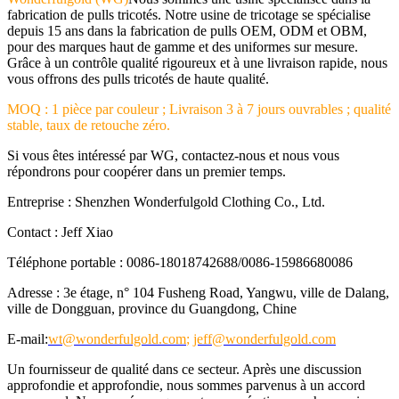
fabrication de pulls tricotés. Notre usine de tricotage se spécialise
depuis 15 ans dans la fabrication de pulls OEM, ODM et OBM,
pour des marques haut de gamme et des uniformes sur mesure.
Grâce à un contrôle qualité rigoureux et à une livraison rapide, nous
vous offrons des pulls tricotés de haute qualité.
MOQ : 1 pièce par couleur ; Livraison 3 à 7 jours ouvrables ; qualité
stable, taux de retouche zéro.
Si vous êtes intéressé par WG, contactez-nous et nous vous
répondrons pour coopérer dans un premier temps.
Entreprise : Shenzhen Wonderfulgold Clothing Co., Ltd.
Contact : Jeff Xiao
Téléphone portable : 0086-18018742688/0086-15986680086
Adresse : 3e étage, n° 104 Fusheng Road, Yangwu, ville de Dalang,
ville de Dongguan, province du Guangdong, Chine
E-mail:
wt@wonderfulgold.com
;
jeff@wonderfulgold.com
Un fournisseur de qualité dans ce secteur. Après une discussion
approfondie et approfondie, nous sommes parvenus à un accord