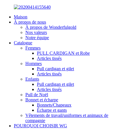
Maison
À propos de nous
À propos de Wonderfulgold
Nos valeurs
Notre équipe
Catalogue
Femmes
PULL CARDIGAN et Robe
Articles tissés
Hommes
Pull cardigan et gilet
Articles tissés
Enfants
Pull cardigan et gilet
Articles tissés
Pull de Noël
Bonnet et écharpe
Bonnets/Chapeaux
Écharpe et gants
Vêtements de travail/uniformes et animaux de
compagnie
POURQUOI CHOISIR WG